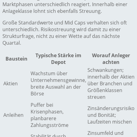
Marktphasen unterschiedlich reagiert. Innerhalb einer
Anlageklasse lohnt sich ebenfalls Streuung.
Große Standardwerte und Mid Caps verhalten sich oft
unterschiedlich. Risikostreuung wird damit zu einer
Strukturfrage, nicht zu einer Wette auf das nächste
Quartal.
Typische Stärke im
Worauf Anleger
Baustein
Depot
achten
Schwankungen;
Wachstum über
innerhalb der Aktien
Unternehmensgewinne,
Aktien
über Branchen und
breite Auswahl an der
Größenklassen
Börse
streuen
Puffer bei
Zinsänderungsrisiko
Krisenphasen,
Anleihen
und Bonität;
planbarere
Laufzeiten mischen
Zahlungsströme
Zinsumfeld und
Stabilität durch