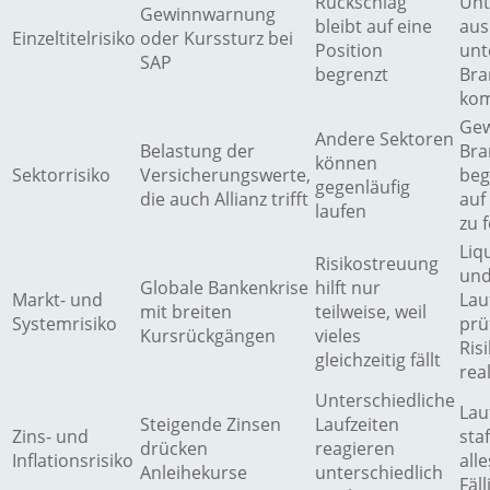
Rückschlag
Un
Gewinnwarnung
bleibt auf eine
aus
Einzeltitelrisiko
oder Kurssturz bei
Position
unt
SAP
begrenzt
Bra
kom
Gew
Andere Sektoren
Belastung der
Bra
können
Sektorrisiko
Versicherungswerte,
beg
gegenläufig
die auch Allianz trifft
auf
laufen
zu 
Liq
Risikostreuung
un
Globale Bankenkrise
hilft nur
Markt- und
Lau
mit breiten
teilweise, weil
Systemrisiko
prü
Kursrückgängen
vieles
Ris
gleichzeitig fällt
rea
Unterschiedliche
Lau
Steigende Zinsen
Laufzeiten
Zins- und
staf
drücken
reagieren
Inflationsrisiko
alle
Anleihekurse
unterschiedlich
Fäll