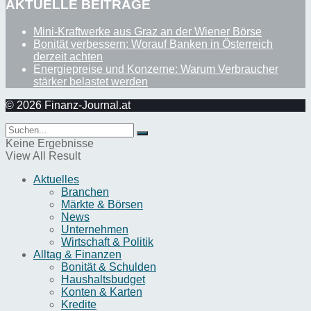
AKTUELLE BEITRÄGE
Mini-Kraftwerke aus Graz an der Wiener Börse
Bonität verbessern: Worauf Banken in Österreich
derzeit achten
Energiepreise und Konzerne: Warum Verbraucher
stärker belastet werden
© 2026 Finanz-Journal.at
Keine Ergebnisse
View All Result
Aktuelles
Branchen
Märkte & Börsen
News
Unternehmen
Wirtschaft & Politik
Alltag & Finanzen
Bonität & Schulden
Haushaltsbudget
Konten & Karten
Kredite