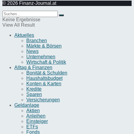
© 2026 Finanz-Journal.at
Keine Ergebnisse
View All Result
Aktuelles
Branchen
Märkte & Börsen
News
Unternehmen
Wirtschaft & Politik
Alltag & Finanzen
Bonität & Schulden
Haushaltsbudget
Konten & Karten
Kredite
Sparen
Versicherungen
Geldanlage
Aktien
Anleihen
Einsteiger
ETFs
Fonds