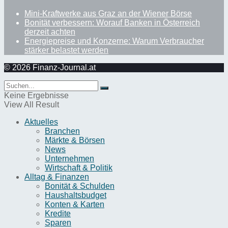
Mini-Kraftwerke aus Graz an der Wiener Börse
Bonität verbessern: Worauf Banken in Österreich
derzeit achten
Energiepreise und Konzerne: Warum Verbraucher
stärker belastet werden
© 2026 Finanz-Journal.at
Keine Ergebnisse
View All Result
Aktuelles
Branchen
Märkte & Börsen
News
Unternehmen
Wirtschaft & Politik
Alltag & Finanzen
Bonität & Schulden
Haushaltsbudget
Konten & Karten
Kredite
Sparen