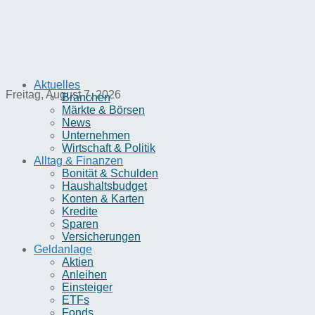
Finanz-Journal.at
Aktuelles
Freitag, August 7, 2026
Branchen
Märkte & Börsen
News
Unternehmen
Wirtschaft & Politik
Alltag & Finanzen
Bonität & Schulden
Haushaltsbudget
Konten & Karten
Kredite
Sparen
Versicherungen
Geldanlage
Aktien
Anleihen
Einsteiger
ETFs
Fonds