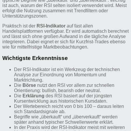
typische Begriffe wie „überkauft“ und „überverkauft“. Wichtig
ist auch, warum der RSI selten isoliert verwendet wird. Meist
erfolgt die Nutzung zusammen mit Trendfiltern oder
Unterstützungszonen.
Praktisch ist der
RSI-Indikator
auf fast allen
Handelsplattformen verfügbar. Er wird automatisch berechnet
und lässt sich ohne großen Aufwand in die tägliche Analyse
integrieren. Dabei eignet er sich für Kurzfrist-Trades ebenso
wie für mittelfristige Marktbeobachtungen.
Wichtigste Erkenntnisse
Der RSI-Indikator ist ein Werkzeug der technischen
Analyse zur Einordnung von Momentum und
Marktrichtung.
Die
Börse
nutzt den RSI vor allem zur schnellen
Orientierung: bullish, bearish oder neutral.
Die
Erklärung
des RSI basiert auf der jüngsten
Kursentwicklung aus historischen Kursdaten.
Der Wertebereich reicht von 0 bis 100 – daraus leiten
sich Standardsignale ab.
Begriffe wie „überkauft“ und „überverkauft“ werden
später anhand typischer Schwellenwerte erklärt.
In der Praxis wird der RSI-Indikator meist mit weiteren