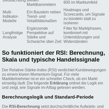
Beobachtung
breiten
600 im Marktumfeld
Marktbarometern
Heatmaps und
Multi-
Ein Baustein neben
Scorecards, um Signale
Indikator-
Trend- und
zu bündeln statt zu
Modelle
Volatilitätsmaßen
isolieren
Ergänzende
Filter für Marktphasen,
Langfristige
Perspektive auf
kombiniert mit
Analyse
Stärke und
Unterstützungen und
Schwäche über Zeit
Widerständen
So funktioniert der RSI: Berechnung,
Skala und typische Handelssignale
Der Relative-Stärke-Index (RSI) verdichtet Kursbewegungen
zu einem klaren Momentum-Signal. Für viele
Marktteilnehmer ist er ein schneller Check, ob ein Markt
einseitig läuft. Die folgende
Erklärung
ordnet die Logik ein
und zeigt, wie Signale im Alltag gelesen werden.
Berechnungslogik und Standard-Periode
Die
RSI-Berechnung
setzt durchschnittliche Aufwärts- und