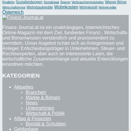
Sozialleistungen
Wiener Börse
Reallohn
Sozialstaat
Sparen
Verbraucherpreisindex
Wohnkosten
Wohnbaukredite
Wohnkredit
Wirtschaftskrise
Wohnkredite
Österreich
Finanz-Journal.at ist ein unabhängiges, österreichisches
Online-Magazin mit dem Ziel, fundiertes Finanz-, Wirtschafts-
und Börsenwissen verständlich und praxisorientiert zu
vermitteln. Unser Angebot richtet sich an Anlegerinnen und
Anleger, Entscheidungsträger in Unternehmen, Steuer- und
Rechtsexperten, aber auch an interessierte Laien, die
wirtschaftliche Zusammenhänge und aktuelle Entwicklungen
einordnen möchten.
KATEGORIEN
Aktuelles
Branchen
Märkte & Börsen
News
Unternehmen
Wirtschaft & Politik
Alltag & Finanzen
Bonität & Schulden
Geldanlage