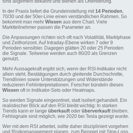
sind allgemein bekannt und dienen als Orientierung.
In der Praxis liefert die Grundeinstellung mit
14 Perioden
,
70/30 und der 50er-Linie einen verständlichen Rahmen. So
bekommt man mehr
Wissen
aus dem Chart. Viele
Marktteilnehmer passen die Parameter an.
Die Anpassungen richten sich oft nach Volatilität, Marktphase
und Zeithorizont. Auf Intraday-Ebene wirken 7 oder 9
Perioden sensibler. Dagegen glätten 20 oder 25 Perioden
die Signale. Teilweise werden auch 80/20 als Grenzen
genutzt.
Mehr Aussagekraft ergibt sich, wenn der RSI-Indikator nicht
allein steht. Bestätigungen durch gleitende Durchschnitte,
Trendlinien sowie Unterstützungen und Widerstände
reduzieren Fehlinterpretationen. Forscher bündeln dieses
Wissen
oft in Indikator-Sets oder Heatmaps.
So werden Signale eingeordnet, statt isoliert gehandelt. Ein
realistischer Blick auf den RSI bleibt wichtig: In starken
Trends kann er lange
überkauft
oder
überverkauft
bleiben.
Fehlsignale sind möglich, wie 2020 bei Tesla gezeigt wurde.
Wer mit dem RSI arbeitet, sollte daher diszipliniert vorgehen
und Risikomanagement planen, zum Beispiel mit Stop-Loss.