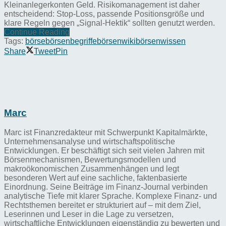
Kleinanlegerkonten Geld. Risikomanagement ist daher
entscheidend: Stop-Loss, passende Positionsgröße und
klare Regeln gegen „Signal-Hektik“ sollten genutzt werden.
Continue Reading
Tags:
börse
börsenbegriffe
börsenwiki
börsenwissen
Share
Tweet
Pin
Marc
Marc ist Finanzredakteur mit Schwerpunkt Kapitalmärkte,
Unternehmensanalyse und wirtschaftspolitische
Entwicklungen. Er beschäftigt sich seit vielen Jahren mit
Börsenmechanismen, Bewertungsmodellen und
makroökonomischen Zusammenhängen und legt
besonderen Wert auf eine sachliche, faktenbasierte
Einordnung. Seine Beiträge im Finanz-Journal verbinden
analytische Tiefe mit klarer Sprache. Komplexe Finanz- und
Rechtsthemen bereitet er strukturiert auf – mit dem Ziel,
Leserinnen und Leser in die Lage zu versetzen,
wirtschaftliche Entwicklungen eigenständig zu bewerten und