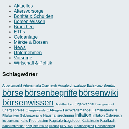
Aktuelles
Altersvorsorge
Bonität & Schulden
Börsen-Wissen
Branchen
ETFs
Geldanlage
Märkte & Börsen
News
Unternehmen
Vorsorge
Wirtschaft & Politik
Schlagwörter
Arbeitsmarkt
Ausgleichszulage
Bonität
Arbeitsmarkt Österreich
Basiskonto
börse
börsenbegriffe
börsenwiki
börsenwissen
Eigenkapital
Direktbanken
Energiearmut
Energiepreise
Fachkräftemangel
Familienbeihilfe
Energiewende
EU-Regeln
Inflation
Haushaltsrechnung
Inflation Österreich
Filialbanken
Geldentwertung
Kapitalertragsteuer
Kaufkraft
kalte Progression
Investments
Kapitalmarkt
Kaufkraftverlust
Konjunkturflaute
Kredite
KSV1870
Nachhaltigkeit
Onlinebanking