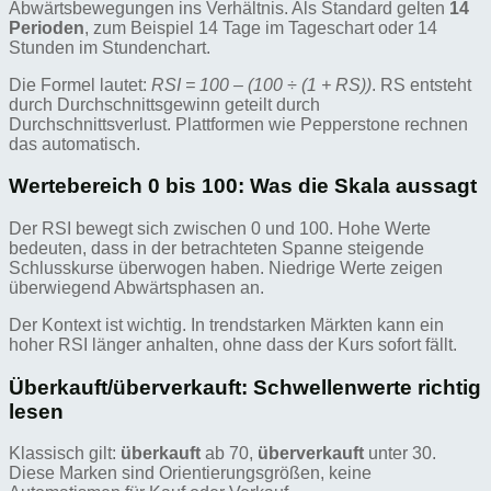
Abwärtsbewegungen ins Verhältnis. Als Standard gelten
14
Perioden
, zum Beispiel 14 Tage im Tageschart oder 14
Stunden im Stundenchart.
Die Formel lautet:
RSI = 100 – (100 ÷ (1 + RS))
. RS entsteht
durch Durchschnittsgewinn geteilt durch
Durchschnittsverlust. Plattformen wie Pepperstone rechnen
das automatisch.
Wertebereich 0 bis 100: Was die Skala aussagt
Der RSI bewegt sich zwischen 0 und 100. Hohe Werte
bedeuten, dass in der betrachteten Spanne steigende
Schlusskurse überwogen haben. Niedrige Werte zeigen
überwiegend Abwärtsphasen an.
Der Kontext ist wichtig. In trendstarken Märkten kann ein
hoher RSI länger anhalten, ohne dass der Kurs sofort fällt.
Überkauft/überverkauft: Schwellenwerte richtig
lesen
Klassisch gilt:
überkauft
ab 70,
überverkauft
unter 30.
Diese Marken sind Orientierungsgrößen, keine