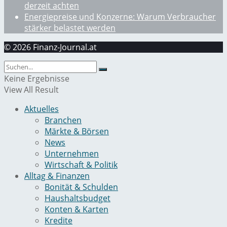
derzeit achten
Energiepreise und Konzerne: Warum Verbraucher
stärker belastet werden
© 2026 Finanz-Journal.at
Keine Ergebnisse
View All Result
Aktuelles
Branchen
Märkte & Börsen
News
Unternehmen
Wirtschaft & Politik
Alltag & Finanzen
Bonität & Schulden
Haushaltsbudget
Konten & Karten
Kredite