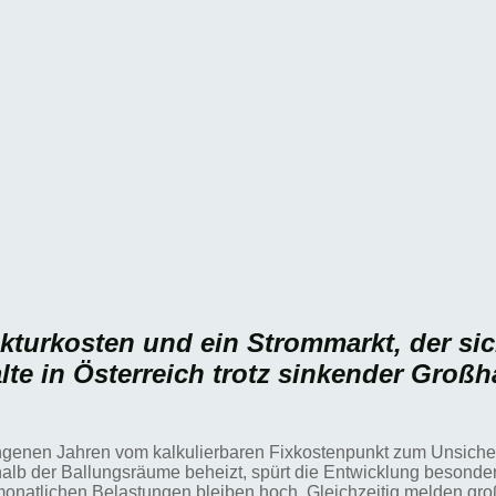
ukturkosten und ein Strommarkt, der sic
lte in Österreich trotz sinkender Großh
enen Jahren vom kalkulierbaren Fixkostenpunkt zum Unsicherhe
lb der Ballungsräume beheizt, spürt die Entwicklung besonders
monatlichen Belastungen bleiben hoch. Gleichzeitig melden gr