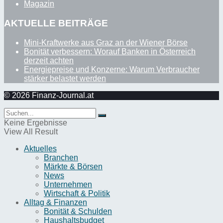
Magazin
AKTUELLE BEITRÄGE
Mini-Kraftwerke aus Graz an der Wiener Börse
Bonität verbessern: Worauf Banken in Österreich
derzeit achten
Energiepreise und Konzerne: Warum Verbraucher
stärker belastet werden
© 2026 Finanz-Journal.at
Keine Ergebnisse
View All Result
Aktuelles
Branchen
Märkte & Börsen
News
Unternehmen
Wirtschaft & Politik
Alltag & Finanzen
Bonität & Schulden
Haushaltsbudget