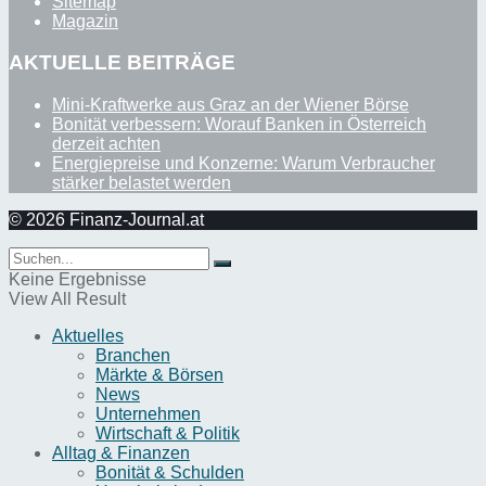
Sitemap
Magazin
AKTUELLE BEITRÄGE
Mini-Kraftwerke aus Graz an der Wiener Börse
Bonität verbessern: Worauf Banken in Österreich
derzeit achten
Energiepreise und Konzerne: Warum Verbraucher
stärker belastet werden
© 2026 Finanz-Journal.at
Keine Ergebnisse
View All Result
Aktuelles
Branchen
Märkte & Börsen
News
Unternehmen
Wirtschaft & Politik
Alltag & Finanzen
Bonität & Schulden