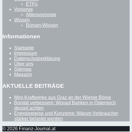
ETFs
Vorsorge
Altersvorsorge
Wissen
Börsen-Wissen
Informationen
Startseite
Impressum
Datenschutzerklärung
Über uns
Sitemap
Magazin
AKTUELLE BEITRÄGE
Mini-Kraftwerke aus Graz an der Wiener Börse
Bonität verbessern: Worauf Banken in Österreich
derzeit achten
Energiepreise und Konzerne: Warum Verbraucher
stärker belastet werden
© 2026 Finanz-Journal.at