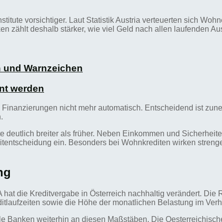
stitute vorsichtiger. Laut Statistik Austria verteuerten sich Wo
n zählt deshalb stärker, wie viel Geld nach allen laufenden Aus
n und Warnzeichen
nt werden
 Finanzierungen nicht mehr automatisch. Entscheidend ist zun
.
 deutlich breiter als früher. Neben Einkommen und Sicherheite
editentscheidung ein. Besonders bei Wohnkrediten wirken stren
ng
t die Kreditvergabe in Österreich nachhaltig verändert. Die R
itlaufzeiten sowie die Höhe der monatlichen Belastung im Ver
le Banken weiterhin an diesen Maßstäben. Die Oesterreichisch