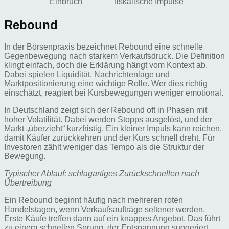
Einbruch
fiskalische Impulse
Rebound
In der Börsenpraxis bezeichnet Rebound eine schnelle
Gegenbewegung nach starkem Verkaufsdruck. Die Definition
klingt einfach, doch die Erklärung hängt vom Kontext ab.
Dabei spielen Liquidität, Nachrichtenlage und
Marktpositionierung eine wichtige Rolle. Wer dies richtig
einschätzt, reagiert bei Kursbewegungen weniger emotional.
In Deutschland zeigt sich der Rebound oft in Phasen mit
hoher Volatilität. Dabei werden Stopps ausgelöst, und der
Markt „überzieht“ kurzfristig. Ein kleiner Impuls kann reichen,
damit Käufer zurückkehren und der Kurs schnell dreht. Für
Investoren zählt weniger das Tempo als die Struktur der
Bewegung.
Typischer Ablauf: schlagartiges Zurückschnellen nach
Übertreibung
Ein Rebound beginnt häufig nach mehreren roten
Handelstagen, wenn Verkaufsaufträge seltener werden.
Erste Käufe treffen dann auf ein knappes Angebot. Das führt
zu einem schnellen Sprung, der Entspannung suggeriert.