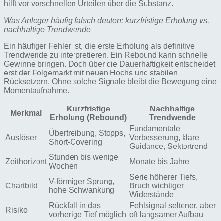
hilft vor vorschnellen Urteilen über die Substanz.
Was Anleger häufig falsch deuten: kurzfristige Erholung vs.
nachhaltige Trendwende
Ein häufiger Fehler ist, die erste Erholung als definitive
Trendwende zu interpretieren. Ein Rebound kann schnelle
Gewinne bringen. Doch über die Dauerhaftigkeit entscheidet
erst der Folgemarkt mit neuen Hochs und stabilen
Rücksetzern. Ohne solche Signale bleibt die Bewegung eine
Momentaufnahme.
Kurzfristige
Nachhaltige
Merkmal
Erholung (Rebound)
Trendwende
Fundamentale
Übertreibung, Stopps,
Auslöser
Verbesserung, klare
Short-Covering
Guidance, Sektortrend
Stunden bis wenige
Zeithorizont
Monate bis Jahre
Wochen
Serie höherer Tiefs,
V-förmiger Sprung,
Chartbild
Bruch wichtiger
hohe Schwankung
Widerstände
Rückfall in das
Fehlsignal seltener, aber
Risiko
vorherige Tief möglich
oft langsamer Aufbau