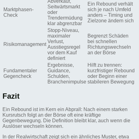
Abverkauf,
Ein Rebound verhält
Seitwärtsmarkt
Marktphasen-
sich je nach Umfeld
oder
Check
anders – Timing und
Trendermüdung
Zielzone ändern sich
klar abgrenzbar
Stopp-Niveau,
maximaler
Begrenzt Schäden
Verlust,
bei schnellen
Risikomanagement
Ausstiegsregel
Richtungswechseln
vor dem Kauf
an der Börse
definiert
Ergebnisse,
Hilft zu trennen:
Fundamentaler
Guidance,
kurzfristiger Rebound
Gegencheck
Schulden,
oder Beginn einer
Branchenimpulse
stabileren Bewegung
Fazit
Ein Rebound ist im Kern ein Abprall: Nach einem starken
Kursrutsch folgt an der Börse oft eine kräftige
Gegenbewegung. Die Definition bleibt klar, auch wenn die
Auslöser wechseln können.
In der Realwirtschaft zeigt sich ein ähnliches Muster, etwa