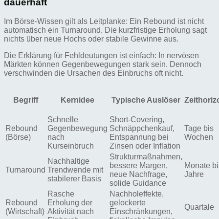
dauerhaft
Im Börse-Wissen gilt als Leitplanke: Ein Rebound ist nicht
automatisch ein Turnaround. Die kurzfristige Erholung sagt
nichts über neue Hochs oder stabile Gewinne aus.
Die Erklärung für Fehldeutungen ist einfach: In nervösen
Märkten können Gegenbewegungen stark sein. Dennoch
verschwinden die Ursachen des Einbruchs oft nicht.
Begriff
Kernidee
Typische Auslöser
Zeithoriz
Schnelle
Short-Covering,
Rebound
Gegenbewegung
Schnäppchenkauf,
Tage bis
(Börse)
nach
Entspannung bei
Wochen
Kurseinbruch
Zinsen oder Inflation
Strukturmaßnahmen,
Nachhaltige
bessere Margen,
Monate bi
Turnaround
Trendwende mit
neue Nachfrage,
Jahre
stabilerer Basis
solide Guidance
Rasche
Nachholeffekte,
Rebound
Erholung der
gelockerte
Quartale
(Wirtschaft)
Aktivität nach
Einschränkungen,