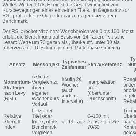
Welles Wilder 1978. Er misst die Geschwindigkeit von
Kursbewegungen eines einzelnen Titels. Im Gegensatz zur
RSL prüft er keine Outperformance gegenüber einem
Benchmark.
Der RSI arbeitet mit einem Wertebereich von 0 bis 100. Meist
erfolgt die Berechnung auf Basis von 14 Tagen. Typische
Lesart: Werte um 70 gelten als „überkauft“, unter 30 als
„überverkauft“. Dies kann je nach Marktphase variieren.
Ty
Typisches
Ansatz
Messobjekt
Skala/Referenz
Nut
Zeitfenster
Aktie im
häufig 26
Rangl
Momentum-
Vergleich zu
Interpretation
Wochen
bilden
Strategie
ihrem
um 1
(auch
priori
nach Levy
eigenen
(über/unter
andere
regel
(RSL)
Wochenkurs-
Durchschnitt)
Intervalle)
Rebal
Verlauf
Einzelner
Timing
Relative
Titel oder
0–100 mit
Übert
Strength
Index, ohne
oft 14 Tage
Schwellen wie
häufig
Index
Benchmark-
70/30
Kontr
Vergleich
geles