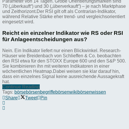
Parameter von 14 Tagen. Grobe Orientierungsmarken sind
70 („überkauft“) und 30 („überverkauft“) – je nach Marktphase
und Zeithorizont.Der RSI gilt oft als Contrarian-Indikator,
während Relative Stärke eher trend- und vergleichsorientiert
eingesetzt wird.
Reicht ein einzelner Indikator wie RS oder RSI
für Anlageentscheidungen aus?
Nein. Ein Indikator liefert nur einen Blickwinkel. Research-
Häuser wie Breidenbach von Schlieffen & Co. beobachten
den RSI etwa für den STOXX Europe 600 und den S&P 500.
Sie kombinieren ihn mit weiteren Indikatoren in einer
wöchentlichen Heatmap.Dabei weisen sie klar darauf hin,
dass ein einzelnes Signal keine ausreichende Aussagekraft
hat.
Continue Reading
Tags:
börse
börsenbegriffe
börsenwiki
börsenwissen
Share
Tweet
Pin