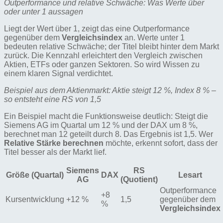
Outperformance und relative Schwäche: Was Werte über
oder unter 1 aussagen
Liegt der Wert über 1, zeigt das eine Outperformance
gegenüber dem
Vergleichsindex
an. Werte unter 1
bedeuten relative Schwäche; der Titel bleibt hinter dem Markt
zurück. Die Kennzahl erleichtert den Vergleich zwischen
Aktien, ETFs oder ganzen Sektoren. So wird Wissen zu
einem klaren Signal verdichtet.
Beispiel aus dem Aktienmarkt: Aktie steigt 12 %, Index 8 % –
so entsteht eine RS von 1,5
Ein Beispiel macht die Funktionsweise deutlich: Steigt die
Siemens AG im Quartal um 12 % und der DAX um 8 %,
berechnet man 12 geteilt durch 8. Das Ergebnis ist 1,5. Wer
Relative Stärke berechnen
möchte, erkennt sofort, dass der
Titel besser als der Markt lief.
Siemens
RS
Größe (Quartal)
DAX
Lesart
AG
(Quotient)
Outperformance
+8
Kursentwicklung
+12 %
1,5
gegenüber dem
%
Vergleichsindex