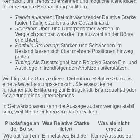
Kennzahl, um Trends zu erkennen und mögliche Kandidaten
für eine engere Beobachtung zu filtern.
Trends erkennen
: Titel mit wachsender Relative Stärke
laufen häufig stabiler als der Gesamtmarkt.
Selektion
: Über- und Unterperformer werden im
Vergleich sichtbar, was die Titelauswahl an der Börse
erleichtert.
Portfolio-Steuerung
: Stärken und Schwächen im
Bestand lassen sich über mehrere Positionen hinweg
prüfen.
Timing
: Als Zusatzsignal kann Relative Stärke Ein- und
Ausstiege in trendfolgenden Ansätzen unterstützen.
Wichtig ist die Grenze dieser
Definition
: Relative Stärke ist
eine
relative
Leistungskennzahl. Sie ersetzt keine
fundamentale
Erklärung
zur Ertragskraft, Bilanzqualität oder
Bewertung eines Unternehmens.
In Seitwärtsphasen kann die Aussage zudem weniger stabil
sein, weil kleine Differenzen stärker wirken.
Praxisfrage an
Was Relative Stärke
Was sie nicht
der Börse
liefert
ersetzt
Wie gut läuft ein
Ein relatives Bild der
Keine Aussage zur