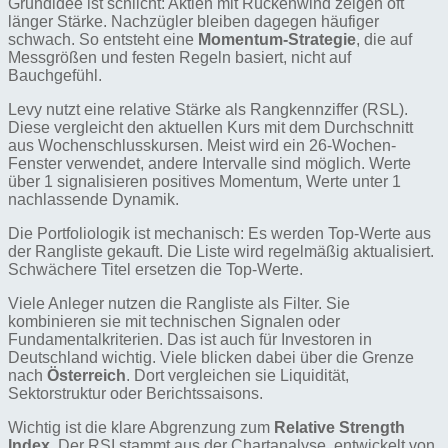
Grundidee ist schlicht: Aktien mit Rückenwind zeigen oft
länger Stärke. Nachzügler bleiben dagegen häufiger
schwach. So entsteht eine
Momentum-Strategie
, die auf
Messgrößen und festen Regeln basiert, nicht auf
Bauchgefühl.
Levy nutzt eine relative Stärke als Rangkennziffer (RSL).
Diese vergleicht den aktuellen Kurs mit dem Durchschnitt
aus Wochenschlusskursen. Meist wird ein 26‑Wochen-
Fenster verwendet, andere Intervalle sind möglich. Werte
über 1 signalisieren positives Momentum, Werte unter 1
nachlassende Dynamik.
Die Portfoliologik ist mechanisch: Es werden Top-Werte aus
der Rangliste gekauft. Die Liste wird regelmäßig aktualisiert.
Schwächere Titel ersetzen die Top-Werte.
Viele Anleger nutzen die Rangliste als Filter. Sie
kombinieren sie mit technischen Signalen oder
Fundamentalkriterien. Das ist auch für Investoren in
Deutschland wichtig. Viele blicken dabei über die Grenze
nach
Österreich
. Dort vergleichen sie Liquidität,
Sektorstruktur oder Berichtssaisons.
Wichtig ist die klare Abgrenzung zum
Relative Strength
Index
. Der RSI stammt aus der Chartanalyse, entwickelt von