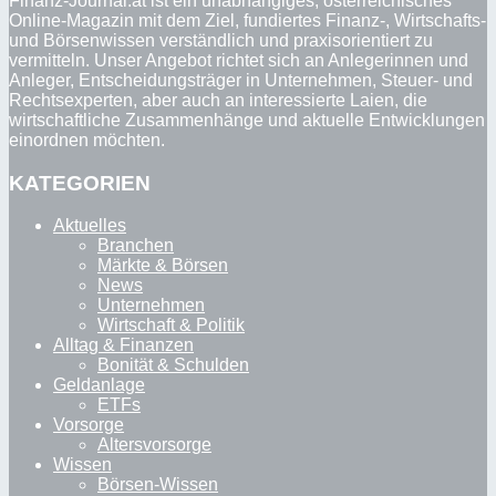
Finanz-Journal.at ist ein unabhängiges, österreichisches
Online-Magazin mit dem Ziel, fundiertes Finanz-, Wirtschafts-
und Börsenwissen verständlich und praxisorientiert zu
vermitteln. Unser Angebot richtet sich an Anlegerinnen und
Anleger, Entscheidungsträger in Unternehmen, Steuer- und
Rechtsexperten, aber auch an interessierte Laien, die
wirtschaftliche Zusammenhänge und aktuelle Entwicklungen
einordnen möchten.
KATEGORIEN
Aktuelles
Branchen
Märkte & Börsen
News
Unternehmen
Wirtschaft & Politik
Alltag & Finanzen
Bonität & Schulden
Geldanlage
ETFs
Vorsorge
Altersvorsorge
Wissen
Börsen-Wissen