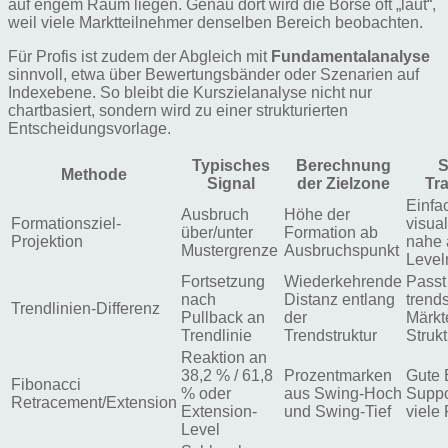
auf engem Raum liegen. Genau dort wird die Börse oft „laut“,
weil viele Marktteilnehmer denselben Bereich beobachten.
Für Profis ist zudem der Abgleich mit
Fundamentalanalyse
sinnvoll, etwa über Bewertungsbänder oder Szenarien auf
Indexebene. So bleibt die Kurszielanalyse nicht nur
chartbasiert, sondern wird zu einer strukturierten
Entscheidungsvorlage.
Typisches
Berechnung
S
Methode
Signal
der Zielzone
Tra
Einfac
Ausbruch
Höhe der
Formationsziel-
visual
über/unter
Formation ab
Projektion
nahe 
Mustergrenze
Ausbruchspunkt
Level
Fortsetzung
Wiederkehrende
Passt
nach
Distanz entlang
trend
Trendlinien-Differenz
Pullback an
der
Märkt
Trendlinie
Trendstruktur
Strukt
Reaktion an
38,2 % / 61,8
Prozentmarken
Gute 
Fibonacci
% oder
aus Swing-Hoch
Suppo
Retracement/Extension
Extension-
und Swing-Tief
viele
Level