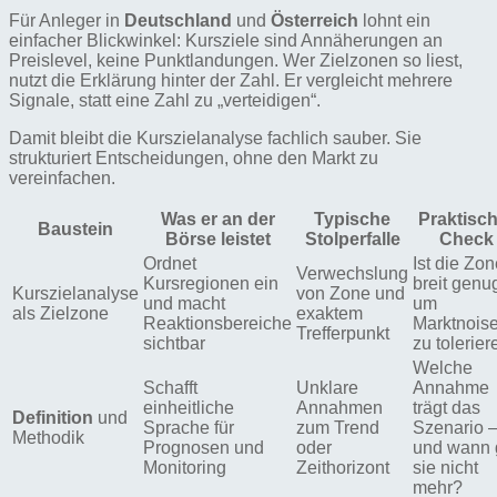
Für Anleger in
Deutschland
und
Österreich
lohnt ein
einfacher Blickwinkel: Kursziele sind Annäherungen an
Preislevel, keine Punktlandungen. Wer Zielzonen so liest,
nutzt die Erklärung hinter der Zahl. Er vergleicht mehrere
Signale, statt eine Zahl zu „verteidigen“.
Damit bleibt die Kurszielanalyse fachlich sauber. Sie
strukturiert Entscheidungen, ohne den Markt zu
vereinfachen.
Was er an der
Typische
Praktisc
Baustein
Börse leistet
Stolperfalle
Check
Ordnet
Ist die Zo
Verwechslung
Kursregionen ein
breit genu
Kurszielanalyse
von Zone und
und macht
um
als Zielzone
exaktem
Reaktionsbereiche
Marktnois
Trefferpunkt
sichtbar
zu tolerie
Welche
Schafft
Unklare
Annahme
einheitliche
Annahmen
trägt das
Definition
und
Sprache für
zum Trend
Szenario 
Methodik
Prognosen und
oder
und wann g
Monitoring
Zeithorizont
sie nicht
mehr?