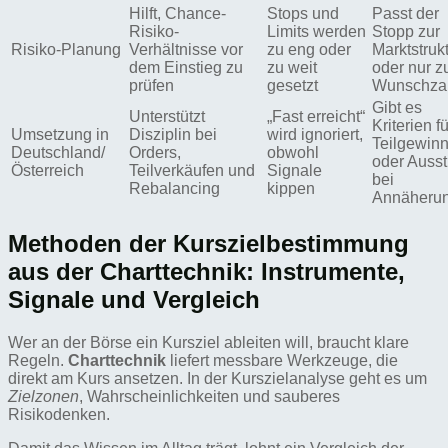
Hilft, Chance-
Stops und
Passt der
Risiko-
Limits werden
Stopp zur
Risiko-Planung
Verhältnisse vor
zu eng oder
Marktstruk
dem Einstieg zu
zu weit
oder nur z
prüfen
gesetzt
Wunschza
Gibt es
Unterstützt
„Fast erreicht“
Kriterien fü
Umsetzung in
Disziplin bei
wird ignoriert,
Teilgewin
Deutschland/
Orders,
obwohl
oder Ausst
Österreich
Teilverkäufen und
Signale
bei
Rebalancing
kippen
Annäheru
Methoden der Kurszielbestimmung
aus der Charttechnik: Instrumente,
Signale und Vergleich
Wer an der Börse ein Kursziel ableiten will, braucht klare
Regeln.
Charttechnik
liefert messbare Werkzeuge, die
direkt am Kurs ansetzen. In der Kurszielanalyse geht es um
Zielzonen
, Wahrscheinlichkeiten und sauberes
Risikodenken.