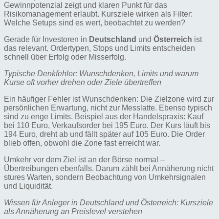
Gewinnpotenzial zeigt und klaren Punkt für das
Risikomanagement erlaubt. Kursziele wirken als Filter:
Welche Setups sind es wert, beobachtet zu werden?
Gerade für Investoren in
Deutschland
und
Österreich
ist
das relevant. Ordertypen, Stops und Limits entscheiden
schnell über Erfolg oder Misserfolg.
Typische Denkfehler: Wunschdenken, Limits und warum
Kurse oft vorher drehen oder Ziele übertreffen
Ein häufiger Fehler ist Wunschdenken: Die Zielzone wird zur
persönlichen Erwartung, nicht zur Messlatte. Ebenso typisch
sind zu enge Limits. Beispiel aus der Handelspraxis: Kauf
bei 110 Euro, Verkaufsorder bei 195 Euro. Der Kurs läuft bis
194 Euro, dreht ab und fällt später auf 105 Euro. Die Order
blieb offen, obwohl die Zone fast erreicht war.
Umkehr vor dem Ziel ist an der Börse normal –
Übertreibungen ebenfalls. Darum zählt bei Annäherung nicht
stures Warten, sondern Beobachtung von Umkehrsignalen
und Liquidität.
Wissen für Anleger in Deutschland und Österreich: Kursziele
als Annäherung an Preislevel verstehen