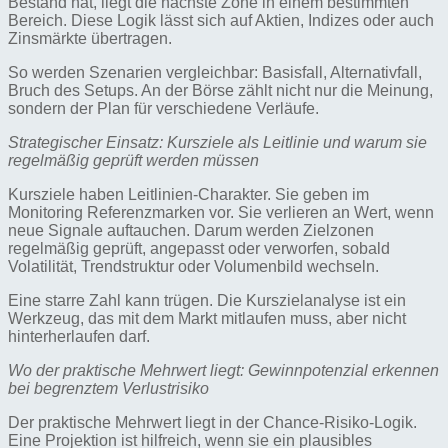
Bestand hat, liegt die nächste Zone in einem bestimmten
Bereich. Diese Logik lässt sich auf Aktien, Indizes oder auch
Zinsmärkte übertragen.
So werden Szenarien vergleichbar: Basisfall, Alternativfall,
Bruch des Setups. An der Börse zählt nicht nur die Meinung,
sondern der Plan für verschiedene Verläufe.
Strategischer Einsatz: Kursziele als Leitlinie und warum sie
regelmäßig geprüft werden müssen
Kursziele haben Leitlinien-Charakter. Sie geben im
Monitoring Referenzmarken vor. Sie verlieren an Wert, wenn
neue Signale auftauchen. Darum werden Zielzonen
regelmäßig geprüft, angepasst oder verworfen, sobald
Volatilität, Trendstruktur oder Volumenbild wechseln.
Eine starre Zahl kann trügen. Die Kurszielanalyse ist ein
Werkzeug, das mit dem Markt mitlaufen muss, aber nicht
hinterherlaufen darf.
Wo der praktische Mehrwert liegt: Gewinnpotenzial erkennen
bei begrenztem Verlustrisiko
Der praktische Mehrwert liegt in der Chance-Risiko-Logik.
Eine Projektion ist hilfreich, wenn sie ein plausibles