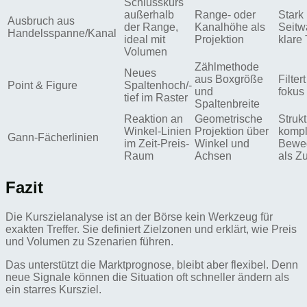
Schlusskurs
außerhalb
Range- oder
Stark 
Ausbruch aus
der Range,
Kanalhöhe als
Seitw
Handelsspanne/Kanal
ideal mit
Projektion
klare 
Volumen
Zählmethode
Neues
aus Boxgröße
Filter
Point & Figure
Spaltenhoch/-
und
fokus 
tief im Raster
Spaltenbreite
Reaktion an
Geometrische
Strukt
Winkel-Linien
Projektion über
komp
Gann-Fächerlinien
im Zeit-Preis-
Winkel und
Beweg
Raum
Achsen
als Z
Fazit
Die Kurszielanalyse ist an der Börse kein Werkzeug für
exakten Treffer. Sie definiert Zielzonen und erklärt, wie Preis
und Volumen zu Szenarien führen.
Das unterstützt die Marktprognose, bleibt aber flexibel. Denn
neue Signale können die Situation oft schneller ändern als
ein starres Kursziel.