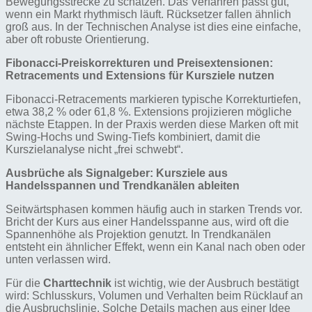
Bewegungsstrecke zu schätzen. Das Verfahren passt gut,
wenn ein Markt rhythmisch läuft. Rücksetzer fallen ähnlich
groß aus. In der Technischen Analyse ist dies eine einfache,
aber oft robuste Orientierung.
Fibonacci-Preiskorrekturen und Preisextensionen:
Retracements und Extensions für Kursziele nutzen
Fibonacci-Retracements markieren typische Korrekturtiefen,
etwa 38,2 % oder 61,8 %. Extensions projizieren mögliche
nächste Etappen. In der Praxis werden diese Marken oft mit
Swing-Hochs und Swing-Tiefs kombiniert, damit die
Kurszielanalyse nicht „frei schwebt“.
Ausbrüche als Signalgeber: Kursziele aus
Handelsspannen und Trendkanälen ableiten
Seitwärtsphasen kommen häufig auch in starken Trends vor.
Bricht der Kurs aus einer Handelsspanne aus, wird oft die
Spannenhöhe als Projektion genutzt. In Trendkanälen
entsteht ein ähnlicher Effekt, wenn ein Kanal nach oben oder
unten verlassen wird.
Für die
Charttechnik
ist wichtig, wie der Ausbruch bestätigt
wird: Schlusskurs, Volumen und Verhalten beim Rücklauf an
die Ausbruchslinie. Solche Details machen aus einer Idee