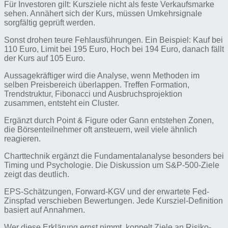
Für Investoren gilt: Kursziele nicht als feste Verkaufsmarke
sehen. Annähert sich der Kurs, müssen Umkehrsignale
sorgfältig geprüft werden.
Sonst drohen teure Fehlausführungen. Ein Beispiel: Kauf bei
110 Euro, Limit bei 195 Euro, Hoch bei 194 Euro, danach fällt
der Kurs auf 105 Euro.
Aussagekräftiger wird die Analyse, wenn Methoden im
selben Preisbereich überlappen. Treffen Formation,
Trendstruktur, Fibonacci und Ausbruchsprojektion
zusammen, entsteht ein Cluster.
Ergänzt durch Point & Figure oder Gann entstehen Zonen,
die Börsenteilnehmer oft ansteuern, weil viele ähnlich
reagieren.
Charttechnik ergänzt die Fundamentalanalyse besonders bei
Timing und Psychologie. Die Diskussion um S&P-500-Ziele
zeigt das deutlich.
EPS-Schätzungen, Forward-KGV und der erwartete Fed-
Zinspfad verschieben Bewertungen. Jede Kursziel-Definition
basiert auf Annahmen.
Wer diese Erklärung ernst nimmt, koppelt Ziele an Risiko-