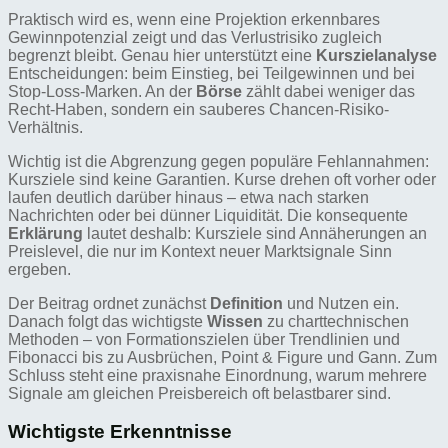
Praktisch wird es, wenn eine Projektion erkennbares
Gewinnpotenzial zeigt und das Verlustrisiko zugleich
begrenzt bleibt. Genau hier unterstützt eine
Kurszielanalyse
Entscheidungen: beim Einstieg, bei Teilgewinnen und bei
Stop-Loss-Marken. An der
Börse
zählt dabei weniger das
Recht-Haben, sondern ein sauberes Chancen-Risiko-
Verhältnis.
Wichtig ist die Abgrenzung gegen populäre Fehlannahmen:
Kursziele sind keine Garantien. Kurse drehen oft vorher oder
laufen deutlich darüber hinaus – etwa nach starken
Nachrichten oder bei dünner Liquidität. Die konsequente
Erklärung
lautet deshalb: Kursziele sind Annäherungen an
Preislevel, die nur im Kontext neuer Marktsignale Sinn
ergeben.
Der Beitrag ordnet zunächst
Definition
und Nutzen ein.
Danach folgt das wichtigste
Wissen
zu charttechnischen
Methoden – von Formationszielen über Trendlinien und
Fibonacci bis zu Ausbrüchen, Point & Figure und Gann. Zum
Schluss steht eine praxisnahe Einordnung, warum mehrere
Signale am gleichen Preisbereich oft belastbarer sind.
Wichtigste Erkenntnisse