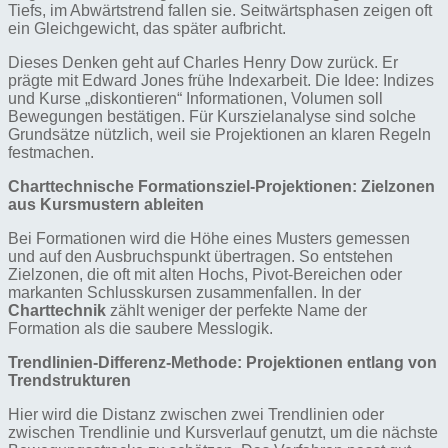
Tiefs, im Abwärtstrend fallen sie. Seitwärtsphasen zeigen oft
ein Gleichgewicht, das später aufbricht.
Dieses Denken geht auf Charles Henry Dow zurück. Er
prägte mit Edward Jones frühe Indexarbeit. Die Idee: Indizes
und Kurse „diskontieren“ Informationen, Volumen soll
Bewegungen bestätigen. Für Kurszielanalyse sind solche
Grundsätze nützlich, weil sie Projektionen an klaren Regeln
festmachen.
Charttechnische Formationsziel-Projektionen: Zielzonen
aus Kursmustern ableiten
Bei Formationen wird die Höhe eines Musters gemessen
und auf den Ausbruchspunkt übertragen. So entstehen
Zielzonen, die oft mit alten Hochs, Pivot-Bereichen oder
markanten Schlusskursen zusammenfallen. In der
Charttechnik
zählt weniger der perfekte Name der
Formation als die saubere Messlogik.
Trendlinien-Differenz-Methode: Projektionen entlang von
Trendstrukturen
Hier wird die Distanz zwischen zwei Trendlinien oder
zwischen Trendlinie und Kursverlauf genutzt, um die nächste