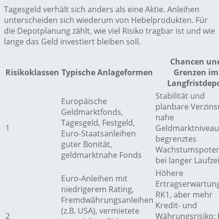
Tagesgeld verhält sich anders als eine Aktie. Anleihen
unterscheiden sich wiederum von Hebelprodukten. Für
die Depotplanung zählt, wie viel Risiko tragbar ist und wie
lange das Geld investiert bleiben soll.
Chancen un
Risikoklassen
Typische Anlageformen
Grenzen im
Langfristdep
Stabilität und
Europäische
planbare Verzin
Geldmarktfonds,
nahe
Tagesgeld, Festgeld,
1
Geldmarktniveau
Euro-Staatsanleihen
begrenztes
guter Bonität,
Wachstumspoten
geldmarktnahe Fonds
bei langer Laufzei
Höhere
Euro-Anleihen mit
Ertragserwartung
niedrigerem Rating,
RK1, aber mehr
Fremdwährungsanleihen
Kredit- und
(z.B. USA), vermietete
2
Währungsrisiko; 