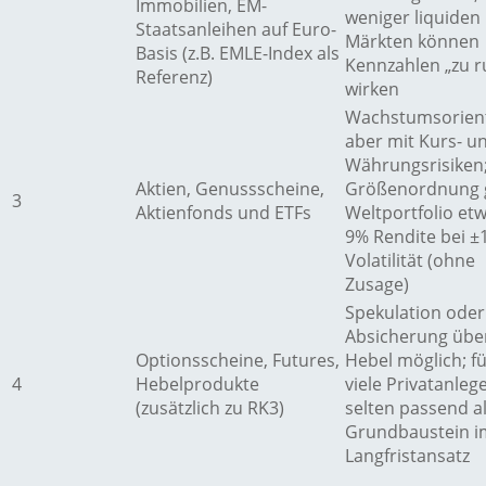
Immobilien, EM-
weniger liquiden
Staatsanleihen auf Euro-
Märkten können
Basis (z.B. EMLE-Index als
Kennzahlen „zu r
Referenz)
wirken
Wachstumsorient
aber mit Kurs- u
Währungsrisiken;
Aktien, Genussscheine,
Größenordnung g
3
Aktienfonds und ETFs
Weltportfolio et
9% Rendite bei 
Volatilität (ohne
Zusage)
Spekulation oder
Absicherung übe
Optionsscheine, Futures,
Hebel möglich; f
4
Hebelprodukte
viele Privatanleg
(zusätzlich zu RK3)
selten passend a
Grundbaustein i
Langfristansatz