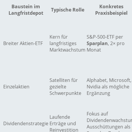
Baustein im
Konkretes
Typische Rolle
Langfristdepot
Praxisbeispiel
Kern für
S&P-500-ETF per
Breiter Aktien-ETF
langfristiges
Sparplan
, 2× pro
Marktwachstum
Monat
Satelliten für
Alphabet, Microsoft,
Einzelaktien
gezielte
Nvidia als mögliche
Schwerpunkte
Ergänzung
Fokus auf
Laufende
Dividendenwachstu
Dividendenstrategie
Erträge und
Ausschüttungen als
Reinvestition