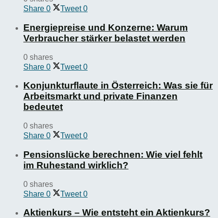
Share
0
Tweet
0
Energiepreise und Konzerne: Warum
Verbraucher stärker belastet werden
0 shares
Share
0
Tweet
0
Konjunkturflaute in Österreich: Was sie für
Arbeitsmarkt und private Finanzen
bedeutet
0 shares
Share
0
Tweet
0
Pensionslücke berechnen: Wie viel fehlt
im Ruhestand wirklich?
0 shares
Share
0
Tweet
0
Aktienkurs – Wie entsteht ein Aktienkurs?