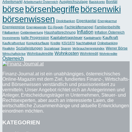
Arbeitsmarkt
Ausgleichszulage
Bonität
Arbeitsmarkt Österreich
Basiskonto
börse
börsenbegriffe
börsenwiki
börsenwissen
Eigenkapital
Direktbanken
Energiearmut
Energiepreise
Fachkräftemangel
Familienbeihilfe
Energiewende
EU-Regeln
Inflation
Haushaltsrechnung
Inflation Österreich
Filialbanken
Geldentwertung
Kapitalertragsteuer
Kaufkraft
kalte Progression
Investments
Kapitalmarkt
Kaufkraftverlust
Konjunkturflaute
Kredite
KSV1870
Nachhaltigkeit
Onlinebanking
Sozialleistungen
Wiener Börse
Reallohn
Sozialstaat
Sparen
Verbraucherpreisindex
Wohnkosten
Wohnbaukredite
Wohnkredit
Wirtschaftskrise
Wohnkredite
Österreich
Finanz-Journal.at ist ein unabhängiges, österreichisches
Online-Magazin mit dem Ziel, fundiertes Finanz-, Wirtschafts-
und Börsenwissen verständlich und praxisorientiert zu
vermitteln. Unser Angebot richtet sich an Anlegerinnen und
Anleger, Entscheidungsträger in Unternehmen, Steuer- und
Rechtsexperten, aber auch an interessierte Laien, die
wirtschaftliche Zusammenhänge und aktuelle Entwicklungen
einordnen möchten.
KATEGORIEN