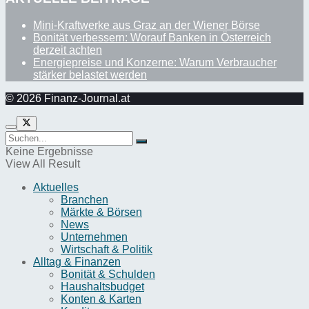
Mini-Kraftwerke aus Graz an der Wiener Börse
Bonität verbessern: Worauf Banken in Österreich
derzeit achten
Energiepreise und Konzerne: Warum Verbraucher
stärker belastet werden
© 2026 Finanz-Journal.at
Keine Ergebnisse
View All Result
Aktuelles
Branchen
Märkte & Börsen
News
Unternehmen
Wirtschaft & Politik
Alltag & Finanzen
Bonität & Schulden
Haushaltsbudget
Konten & Karten