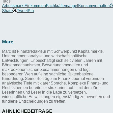
Tags:
Arbeitsmarkt
Einkommen
Fachkräftemangel
Konsumverhalten
Ö
Share
Tweet
Pin
Marc
Marc ist Finanzredakteur mit Schwerpunkt Kapitalmärkte,
Unternehmensanalyse und wirtschaftspolitische
Entwicklungen. Er beschäftigt sich seit vielen Jahren mit
Börsenmechanismen, Bewertungsmodellen und
makroökonomischen Zusammenhängen und legt
besonderen Wert auf eine sachliche, faktenbasierte
Einordnung. Seine Beiträge im Finanz-Journal verbinden
analytische Tiefe mit klarer Sprache. Komplexe Finanz- und
Rechtsthemen bereitet er strukturiert auf – mit dem Ziel,
Leserinnen und Leser in die Lage zu versetzen,
wirtschaftliche Entwicklungen eigenständig zu bewerten und
fundierte Entscheidungen zu treffen.
ÄHNLICHE
BEITRÄGE