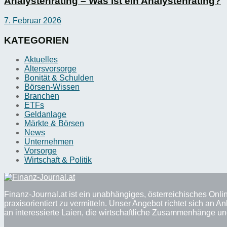
Analystenrating – Was ist ein Analystenrating?
7. Februar 2026
KATEGORIEN
Aktuelles
Altersvorsorge
Bonität & Schulden
Börsen-Wissen
Branchen
ETFs
Geldanlage
Märkte & Börsen
News
Unternehmen
Vorsorge
Wirtschaft & Politik
Finanz-Journal.at ist ein unabhängiges, österreichisches Onli
praxisorientiert zu vermitteln. Unser Angebot richtet sich a
an interessierte Laien, die wirtschaftliche Zusammenhänge u