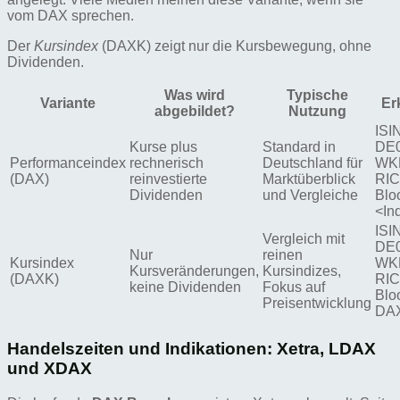
vom DAX sprechen.
Der
Kursindex
(DAXK) zeigt nur die Kursbewegung, ohne
Dividenden.
Was wird
Typische
Variante
Er
abgebildet?
Nutzung
ISI
Kurse plus
Standard in
DE0
Performanceindex
rechnerisch
Deutschland für
WKN
(DAX)
reinvestierte
Marktüberblick
RIC
Dividenden
und Vergleiche
Blo
<In
ISI
Vergleich mit
DE0
Nur
reinen
Kursindex
WKN
Kursveränderungen,
Kursindizes,
(DAXK)
RIC
keine Dividenden
Fokus auf
Blo
Preisentwicklung
DAX
Handelszeiten und Indikationen: Xetra, LDAX
und XDAX