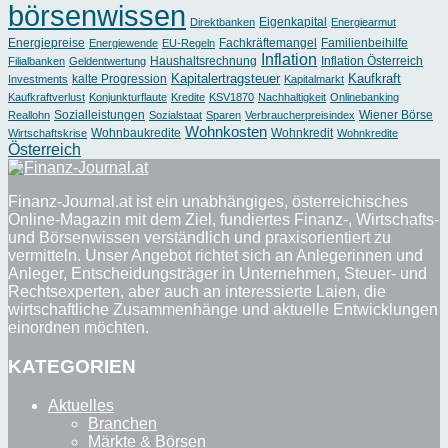
börsenwissen
Eigenkapital
Direktbanken
Energiearmut
Energiepreise
Fachkräftemangel
Familienbeihilfe
Energiewende
EU-Regeln
Inflation
Haushaltsrechnung
Inflation Österreich
Filialbanken
Geldentwertung
Kapitalertragsteuer
Kaufkraft
kalte Progression
Investments
Kapitalmarkt
Kaufkraftverlust
Konjunkturflaute
Kredite
KSV1870
Nachhaltigkeit
Onlinebanking
Sozialleistungen
Wiener Börse
Reallohn
Sozialstaat
Sparen
Verbraucherpreisindex
Wohnkosten
Wohnbaukredite
Wohnkredit
Wirtschaftskrise
Wohnkredite
Österreich
Finanz-Journal.at ist ein unabhängiges, österreichisches
Online-Magazin mit dem Ziel, fundiertes Finanz-, Wirtschafts-
und Börsenwissen verständlich und praxisorientiert zu
vermitteln. Unser Angebot richtet sich an Anlegerinnen und
Anleger, Entscheidungsträger in Unternehmen, Steuer- und
Rechtsexperten, aber auch an interessierte Laien, die
wirtschaftliche Zusammenhänge und aktuelle Entwicklungen
einordnen möchten.
KATEGORIEN
Aktuelles
Branchen
Märkte & Börsen