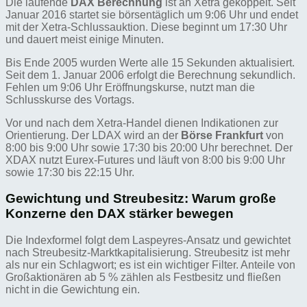
Die laufende
DAX Berechnung
ist an Xetra gekoppelt. Seit
Januar 2016 startet sie börsentäglich um 9:06 Uhr und endet
mit der Xetra-Schlussauktion. Diese beginnt um 17:30 Uhr
und dauert meist einige Minuten.
Bis Ende 2005 wurden Werte alle 15 Sekunden aktualisiert.
Seit dem 1. Januar 2006 erfolgt die Berechnung sekundlich.
Fehlen um 9:06 Uhr Eröffnungskurse, nutzt man die
Schlusskurse des Vortags.
Vor und nach dem Xetra-Handel dienen Indikationen zur
Orientierung. Der LDAX wird an der
Börse Frankfurt
von
8:00 bis 9:00 Uhr sowie 17:30 bis 20:00 Uhr berechnet. Der
XDAX nutzt Eurex-Futures und läuft von 8:00 bis 9:00 Uhr
sowie 17:30 bis 22:15 Uhr.
Gewichtung und Streubesitz: Warum große
Konzerne den DAX stärker bewegen
Die Indexformel folgt dem Laspeyres-Ansatz und gewichtet
nach Streubesitz-Marktkapitalisierung. Streubesitz ist mehr
als nur ein Schlagwort; es ist ein wichtiger Filter. Anteile von
Großaktionären ab 5 % zählen als Festbesitz und fließen
nicht in die Gewichtung ein.