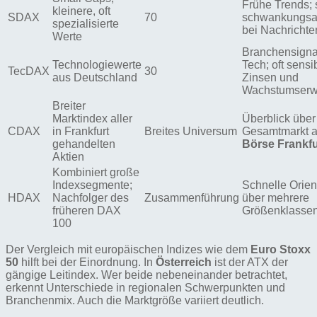
Frühe Trends; 
kleinere, oft
SDAX
70
schwankungsan
spezialisierte
bei Nachrichte
Werte
Branchensignal
Technologiewerte
Tech; oft sensib
TecDAX
30
aus Deutschland
Zinsen und
Wachstumserw
Breiter
Marktindex aller
Überblick über
CDAX
in Frankfurt
Breites Universum
Gesamtmarkt a
gehandelten
Börse Frankfu
Aktien
Kombiniert große
Indexsegmente;
Schnelle Orien
HDAX
Nachfolger des
Zusammenführung
über mehrere
früheren DAX
Größenklasse
100
Der Vergleich mit europäischen Indizes wie dem
Euro Stoxx
50
hilft bei der Einordnung. In
Österreich
ist der ATX der
gängige Leitindex. Wer beide nebeneinander betrachtet,
erkennt Unterschiede in regionalen Schwerpunkten und
Branchenmix. Auch die Marktgröße variiert deutlich.