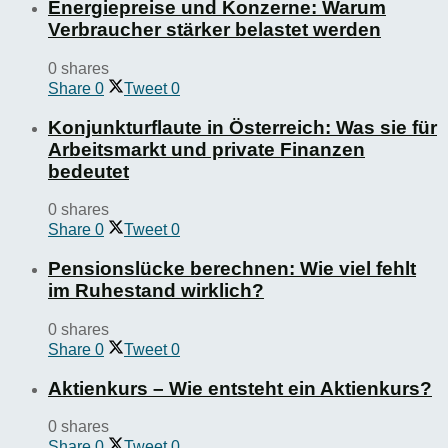
Energiepreise und Konzerne: Warum
Verbraucher stärker belastet werden
0 shares
Share
0
Tweet
0
Konjunkturflaute in Österreich: Was sie für
Arbeitsmarkt und private Finanzen
bedeutet
0 shares
Share
0
Tweet
0
Pensionslücke berechnen: Wie viel fehlt
im Ruhestand wirklich?
0 shares
Share
0
Tweet
0
Aktienkurs – Wie entsteht ein Aktienkurs?
0 shares
Share
0
Tweet
0