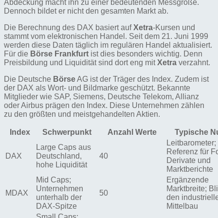
Abdeckung macht ihn zu einer bedeutenden Messgröße.
Dennoch bildet er nicht den gesamten Markt ab.
Die Berechnung des DAX basiert auf
Xetra
-Kursen und
stammt vom elektronischen Handel. Seit dem 21. Juni 1999
werden diese Daten täglich im regulären Handel aktualisiert.
Für die
Börse Frankfurt
ist dies besonders wichtig. Denn
Preisbildung und Liquidität sind dort eng mit
Xetra
verzahnt.
Die Deutsche
Börse
AG ist der Träger des Index. Zudem ist
der DAX als Wort- und Bildmarke geschützt. Bekannte
Mitglieder wie SAP, Siemens, Deutsche Telekom, Allianz
oder Airbus prägen den Index. Diese Unternehmen zählen
zu den größten und meistgehandelten Aktien.
Index
Schwerpunkt
Anzahl Werte
Typische N
Leitbarometer;
Large Caps aus
Referenz für F
DAX
Deutschland,
40
Derivate und
hohe Liquidität
Marktberichte
Mid Caps;
Ergänzende
Unternehmen
Marktbreite; Bl
MDAX
50
unterhalb der
den industriell
DAX-Spitze
Mittelbau
Small Caps;