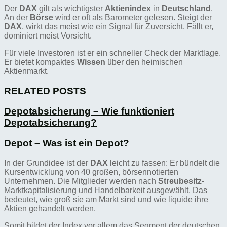
Der
DAX
gilt als wichtigster
Aktienindex
in
Deutschland
.
An der
Börse
wird er oft als Barometer gelesen. Steigt der
DAX
, wirkt das meist wie ein Signal für Zuversicht. Fällt er,
dominiert meist Vorsicht.
Für viele Investoren ist er ein schneller Check der Marktlage.
Er bietet kompaktes
Wissen
über den heimischen
Aktienmarkt.
RELATED POSTS
Depotabsicherung – Wie funktioniert
Depotabsicherung?
Depot – Was ist ein Depot?
In der Grundidee ist der
DAX
leicht zu fassen: Er bündelt die
Kursentwicklung von 40 großen, börsennotierten
Unternehmen. Die Mitglieder werden nach
Streubesitz
-
Marktkapitalisierung und Handelbarkeit ausgewählt. Das
bedeutet, wie groß sie am Markt sind und wie liquide ihre
Aktien gehandelt werden.
Somit bildet der Index vor allem das Segment der deutschen