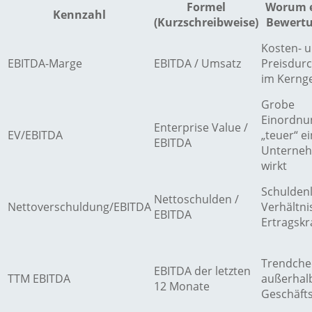
Formel
Worum e
Kennzahl
(Kurzschreibweise)
Bewertu
Kosten- 
EBITDA-Marge
EBITDA / Umsatz
Preisdur
im Kerng
Grobe
Einordnu
Enterprise Value /
EV/EBITDA
„teuer“ ei
EBITDA
Unterne
wirkt
Schuldenl
Nettoschulden /
Nettoverschuldung/EBITDA
Verhältni
EBITDA
Ertragskr
Trendche
EBITDA der letzten
TTM EBITDA
außerhal
12 Monate
Geschäft