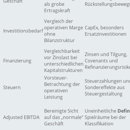
Geschäft
als grobe
Rückstellungsbewe
Ertragskraft
Vergleich der
operativen Marge
CapEx, besonders
Investitionsbedarf
ohne
Ersatzinvestitionen
Bilanzstruktur
Vergleichbarkeit
Zinsen und Tilgung,
vor Zinslast bei
Finanzierung
Covenants und
unterschiedlichen
Refinanzierungsrisik
Kapitalstrukturen
Vorsteuer-
Steuerzahlungen un
Betrachtung der
Steuern
Sondereffekte aus
operativen
Steuergestaltung
Leistung
Bereinigte Sicht
Uneinheitliche
Defin
Adjusted EBITDA
auf das „normale“
Spielräume bei der
Geschäft
Klassifikation