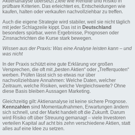
Aktienanalyse übersetzt Ziele wie Rendite und Risiko in
prüfbare Kriterien. Das erleichtert es, Entscheidungen wie
kaufen, halten oder verkaufen nachvollziehbar zu treffen.
Auch die eigene Strategie wird stabiler, weil sie nicht täglich
mit jeder Schlagzeile kippt. Das ist in
Deutschland
besonders spürbar, wenn Ergebnisse, Prognosen oder
Zinsnachrichten die Kurse stark bewegen.
Wissen aus der Praxis: Was eine Analyse leisten kann – und
was nicht
In der Praxis schützt eine gute Erklärung vor großen
Versprechen, die oft mit „besten Aktien“ oder „Trefferquoten“
werben. Prüfen lässt sich so etwas nur über
nachvollziehbare Annahmen: Welche Daten, welcher
Zeitraum, welche Risiken, welche Vergleichswerte? Ohne
diese Basis bleiben Aussagen Marketing.
Gleichzeitig gilt: Aktienanalyse ist keine sichere Prognose.
Kennzahlen
sind Momentaufnahmen, Erwartungen ändern
sich schnell, und der Markt handelt oft die Zukunft. Darum
wird Risiko oft über Streuung gemanagt – viele Investoren
verteilen Kapital auf acht bis zehn verschiedene Aktien, statt
alles auf eine Idee zu setzen.