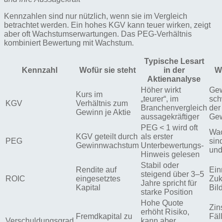
Kennzahlen sind nur nützlich, wenn sie im Vergleich
betrachtet werden. Ein hohes KGV kann teuer wirken, zeigt
aber oft Wachstumserwartungen. Das PEG-Verhältnis
kombiniert Bewertung mit Wachstum.
Typische Lesart
Kennzahl
Wofür sie steht
in der
W
Aktienanalyse
Höher wirkt
Ge
Kurs im
„teurer“, im
sch
KGV
Verhältnis zum
Branchenvergleich
der
Gewinn je Aktie
aussagekräftiger
Ge
PEG < 1 wird oft
Wac
KGV geteilt durch
als erster
PEG
sin
Gewinnwachstum
Unterbewertungs-
und
Hinweis gelesen
Stabil oder
Rendite auf
Ein
steigend über 3–5
ROIC
eingesetztes
Zuk
Jahre spricht für
Kapital
Bil
starke Position
Hohe Quote
Zin
erhöht Risiko,
Fremdkapital zu
Fäl
Verschuldungsgrad
kann aber