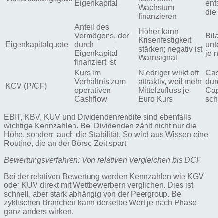
Eigenkapital
ent
Wachstum
die
finanzieren
Anteil des
Höher kann
Vermögens, der
Bil
Krisenfestigkeit
Eigenkapitalquote
durch
unt
stärken; negativ ist
Eigenkapital
je 
Warnsignal
finanziert ist
Kurs im
Niedriger wirkt oft
Cas
Verhältnis zum
attraktiv, weil mehr
dur
KCV (P/CF)
operativen
Mittelzufluss je
Cap
Cashflow
Euro Kurs
sc
EBIT, KBV, KUV und Dividendenrendite sind ebenfalls
wichtige Kennzahlen. Bei Dividenden zählt nicht nur die
Höhe, sondern auch die Stabilität. So wird aus Wissen eine
Routine, die an der Börse Zeit spart.
Bewertungsverfahren: Von relativen Vergleichen bis DCF
Bei der relativen Bewertung werden Kennzahlen wie KGV
oder KUV direkt mit Wettbewerbern verglichen. Dies ist
schnell, aber stark abhängig von der Peergroup. Bei
zyklischen Branchen kann derselbe Wert je nach Phase
ganz anders wirken.