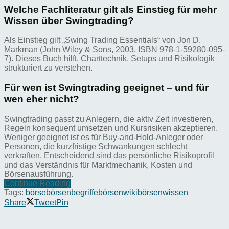
Welche Fachliteratur gilt als Einstieg für mehr
Wissen über Swingtrading?
Als Einstieg gilt „Swing Trading Essentials“ von Jon D.
Markman (John Wiley & Sons, 2003, ISBN 978-1-59280-095-
7). Dieses Buch hilft, Charttechnik, Setups und Risikologik
strukturiert zu verstehen.
Für wen ist Swingtrading geeignet – und für
wen eher nicht?
Swingtrading passt zu Anlegern, die aktiv Zeit investieren,
Regeln konsequent umsetzen und Kursrisiken akzeptieren.
Weniger geeignet ist es für Buy-and-Hold-Anleger oder
Personen, die kurzfristige Schwankungen schlecht
verkraften. Entscheidend sind das persönliche Risikoprofil
und das Verständnis für Marktmechanik, Kosten und
Börsenausführung.
Continue Reading
Tags:
börse
börsenbegriffe
börsenwiki
börsenwissen
Share
Tweet
Pin