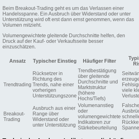
Beim Breakout-Trading geht es um das Verlassen einer
Handelsspanne. Ein Ausbruch über Widerstand oder unter
Unterstützung wird oft erst dann ernst genommen, wenn das
Volumen mitzieht.
Volumengewichtete gleitende Durchschnitte helfen, den
Druck auf der Kauf- oder Verkaufsseite besser
einzuschätzen.
Typ
Ansatz
Typischer Einstieg
Häufiger Filter
Ri
Trendbestätigung
Rücksetzer in
Seitwä
über gleitende
Richtung des
erzeug
Durchschnitte und
Trendtrading
Trends, nahe einer
Fehlsig
Marktstruktur
vorherigen
viele kl
(höhere
Unterstützungszone
Verlust
Hochs/Tiefs)
Volumenanstieg
Falsch
Ausbruch aus einer
oder
Ausbrüc
Breakout-
Range über
volumengewichtete
schnell
Trading
Widerstand oder
Indikatoren zur
Rückkeh
unter Unterstützung
Stärkebeurteilung
Spann