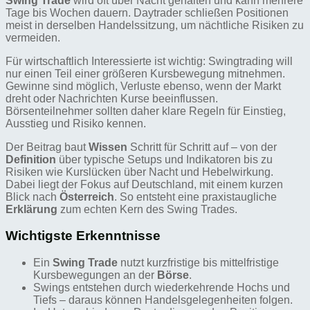
Swing Trade
wird oft über Nacht gehalten und kann mehrere
Tage bis Wochen dauern. Daytrader schließen Positionen
meist in derselben Handelssitzung, um nächtliche Risiken zu
vermeiden.
Für wirtschaftlich Interessierte ist wichtig: Swingtrading will
nur einen Teil einer größeren Kursbewegung mitnehmen.
Gewinne sind möglich, Verluste ebenso, wenn der Markt
dreht oder Nachrichten Kurse beeinflussen.
Börsenteilnehmer sollten daher klare Regeln für Einstieg,
Ausstieg und Risiko kennen.
Der Beitrag baut
Wissen
Schritt für Schritt auf – von der
Definition
über typische Setups und Indikatoren bis zu
Risiken wie Kurslücken über Nacht und Hebelwirkung.
Dabei liegt der Fokus auf Deutschland, mit einem kurzen
Blick nach
Österreich
. So entsteht eine praxistaugliche
Erklärung
zum echten Kern des Swing Trades.
Wichtigste Erkenntnisse
Ein
Swing Trade
nutzt kurzfristige bis mittelfristige
Kursbewegungen an der
Börse
.
Swings entstehen durch wiederkehrende Hochs und
Tiefs – daraus können Handelsgelegenheiten folgen.