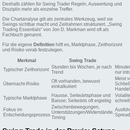
Deshalb zählen für Swing Trader Regeln, Auswertung und
Disziplin mehr als einzelne Treffer.
Die Chartanalyse gilt als zentrales Werkzeug, weil sie
Swings sichtbar macht und Zeitrahmen strukturiert. „Swing
Trading Essentials“ von Jon D. Markman wird oft als
Fachbuch genannt.
Für die eigene
Definition
hilft es, Marktphase, Zeithorizont
und Risiko vorab festzulegen.
Merkmal
Swing Trade
Stunden bis Wochen, je nach
Minuten
Typischer Zeithorizont
Trend
nur int
Meist 
Oft vorhanden, bewusst
Übernacht-Risiko
Schlie
einkalkuliert
Handel
Hausse, Seitwärtsphase und
Volatil
Typische Marktphase
Baisse; Seitwärts oft ergiebig
schnel
Zwischenbewegungen,
Fokus im
Ausfüh
Unterstützungen/Widerstände,
Entscheidungsprozess
Spreads
Timing