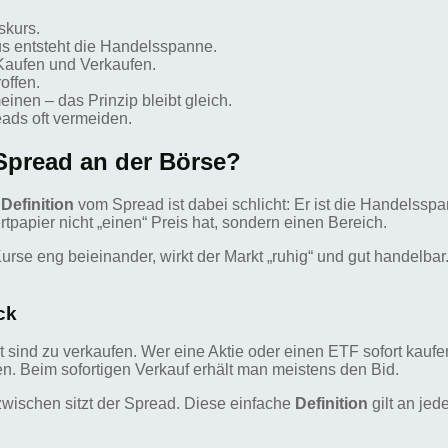
skurs.
us entsteht die Handelsspanne.
Kaufen und Verkaufen.
offen.
nen – das Prinzip bleibt gleich.
eads oft vermeiden.
 Spread an der Börse?
e
Definition
vom Spread ist dabei schlicht: Er ist die Handelssp
rtpapier nicht „einen“ Preis hat, sondern einen Bereich.
se eng beieinander, wirkt der Markt „ruhig“ und gut handelbar. 
ck
t sind zu verkaufen. Wer eine Aktie oder einen ETF sofort kaufen
fen. Beim sofortigen Verkauf erhält man meistens den Bid.
zwischen sitzt der Spread. Diese einfache
Definition
gilt an je