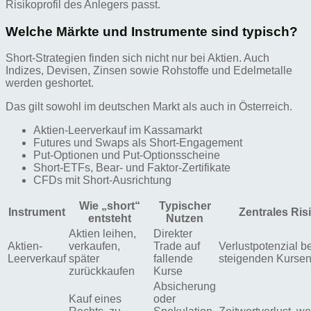
Risikoprofil des Anlegers passt.
Welche Märkte und Instrumente sind typisch?
Short-Strategien finden sich nicht nur bei Aktien. Auch
Indizes, Devisen, Zinsen sowie Rohstoffe und Edelmetalle
werden geshortet.
Das gilt sowohl im deutschen Markt als auch in Österreich.
Aktien-Leerverkauf im Kassamarkt
Futures und Swaps als Short-Engagement
Put-Optionen und Put-Optionsscheine
Short-ETFs, Bear- und Faktor-Zertifikate
CFDs mit Short-Ausrichtung
Wie „short“
Typischer
Instrument
Zentrales Ris
entsteht
Nutzen
Aktien leihen,
Direkter
Aktien-
verkaufen,
Trade auf
Verlustpotenzial be
Leerverkauf
später
fallende
steigenden Kurse
zurückkaufen
Kurse
Absicherung
Kauf eines
oder