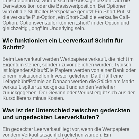
Entscheidend ist, worauf sich die Aussage bezieht: auf die
Derivatposition oder die Basiswertposition. Bei Optionen
wird oft die Stillhalter-Perspektive genutzt.Ein Short-Put ist
die verkaufte Put-Option, ein Short-Call die verkaufte Call-
Option. Optionsverkäufer können „short“ in der Option und
gleichzeitig „long“ im Underlying sein.
Wie funktioniert ein Leerverkauf Schritt für
Schritt?
Beim Leerverkauf werden Wertpapiere verkauft, die nicht im
Eigentum stehen, sondern zuvor geliehen wurden. Typisch
ist folgender Ablauf:Die Papiere werden von einer Bank oder
einem institutionellen Investor geliehen. Dafür fällt eine
Leihgebühr/Prämie an.Danach werden die Stücke am Markt
verkauft, später zurückgekauft und an den Verleiher
zurückgegeben. Der Gewinn oder Verlust ergibt sich aus der
Kursdifferenz minus Kosten.
Was ist der Unterschied zwischen gedeckten
und ungedeckten Leerverkäufen?
Ein gedeckter Leerverkauf liegt vor, wenn die Wertpapiere
vor dem Verkauf tatsächlich geliehen wurden. Ein