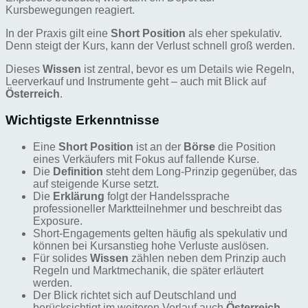
Kursbewegungen reagiert.
In der Praxis gilt eine
Short Position
als eher spekulativ.
Denn steigt der Kurs, kann der Verlust schnell groß werden.
Dieses
Wissen
ist zentral, bevor es um Details wie Regeln,
Leerverkauf und Instrumente geht – auch mit Blick auf
Österreich
.
Wichtigste Erkenntnisse
Eine
Short Position
ist an der
Börse
die Position
eines Verkäufers mit Fokus auf fallende Kurse.
Die
Definition
steht dem Long-Prinzip gegenüber, das
auf steigende Kurse setzt.
Die
Erklärung
folgt der Handelssprache
professioneller Marktteilnehmer und beschreibt das
Exposure.
Short-Engagements gelten häufig als spekulativ und
können bei Kursanstieg hohe Verluste auslösen.
Für solides
Wissen
zählen neben dem Prinzip auch
Regeln und Marktmechanik, die später erläutert
werden.
Der Blick richtet sich auf Deutschland und
berücksichtigt im weiteren Verlauf auch
Österreich
.