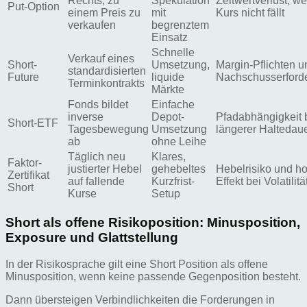
Rechts, zu
Spekulation
Zeitwertverlust, w
Put-Option
einem Preis zu
mit
Kurs nicht fällt
verkaufen
begrenztem
Einsatz
Schnelle
Verkauf eines
Short-
Umsetzung,
Margin-Pflichten u
standardisierten
Future
liquide
Nachschusserford
Terminkontrakts
Märkte
Fonds bildet
Einfache
inverse
Depot-
Pfadabhängigkeit 
Short-ETF
Tagesbewegung
Umsetzung
längerer Haltedau
ab
ohne Leihe
Täglich neu
Klares,
Faktor-
justierter Hebel
gehebeltes
Hebelrisiko und h
Zertifikat
auf fallende
Kurzfrist-
Effekt bei Volatilitä
Short
Kurse
Setup
Short als offene Risikoposition: Minusposition,
Exposure und Glattstellung
In der Risikosprache gilt eine Short Position als offene
Minusposition, wenn keine passende Gegenposition besteht.
Dann übersteigen Verbindlichkeiten die Forderungen in