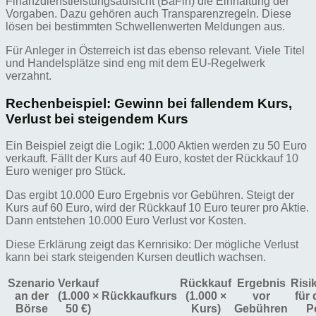
Finanzdienstleistungsaufsicht (BaFin) die Einhaltung der
Vorgaben. Dazu gehören auch Transparenzregeln. Diese
lösen bei bestimmten Schwellenwerten Meldungen aus.
Für Anleger in Österreich ist das ebenso relevant. Viele Titel
und Handelsplätze sind eng mit dem EU-Regelwerk
verzahnt.
Rechenbeispiel: Gewinn bei fallendem Kurs,
Verlust bei steigendem Kurs
Ein Beispiel zeigt die Logik: 1.000 Aktien werden zu 50 Euro
verkauft. Fällt der Kurs auf 40 Euro, kostet der Rückkauf 10
Euro weniger pro Stück.
Das ergibt 10.000 Euro Ergebnis vor Gebühren. Steigt der
Kurs auf 60 Euro, wird der Rückkauf 10 Euro teurer pro Aktie.
Dann entstehen 10.000 Euro Verlust vor Kosten.
Diese Erklärung zeigt das Kernrisiko: Der mögliche Verlust
kann bei stark steigenden Kursen deutlich wachsen.
Szenario
Verkauf
Rückkauf
Ergebnis
Risi
an der
(1.000 ×
Rückkaufkurs
(1.000 ×
vor
für 
Börse
50 €)
Kurs)
Gebühren
P