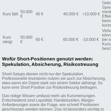
Gebü
Spre
50.000
mind
Kurs fällt
40 €
40.000 €
+10.000 €
€
Effek
beso
kurz
Verl
könn
Kurs
50.000
60 €
60.000 €
-10.000 €
bei 
steigt
€
Kurs
besc
Wofür Short-Positionen genutzt werden:
Spekulation, Absicherung, Risikostreuung
Short-Setups dienen nicht nur der Spekulation.
Professionelle Investoren nutzen sie auch zur Absicherung,
etwa wenn ein Depot stark von einem Sektor abhängt. So
kann eine Short Position zur Risikostreuung beitragen.
Das nötige Wissen umfasst mehr als Kursmeinungen.
Entscheidend sind Liquidität, Handelszeiten, Margin-
Anforderungen sowie die Frage, wie schnell Positionen
geschlossen werden können. Das ist besonders wichtig in