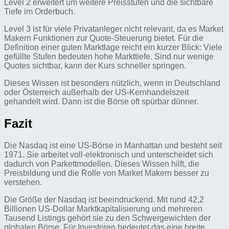
Level 2 erweitert um weitere Preisstufen und die sichtbare
Tiefe im Orderbuch.
Level 3 ist für viele Privatanleger nicht relevant, da es Market
Makern Funktionen zur Quote-Steuerung bietet. Für die
Definition einer guten Marktlage reicht ein kurzer Blick: Viele
gefüllte Stufen bedeuten hohe Markttiefe. Sind nur wenige
Quotes sichtbar, kann der Kurs schneller springen.
Dieses Wissen ist besonders nützlich, wenn in Deutschland
oder Österreich außerhalb der US-Kernhandelszeit
gehandelt wird. Dann ist die Börse oft spürbar dünner.
Fazit
Die Nasdaq ist eine US-Börse in Manhattan und besteht seit
1971. Sie arbeitet voll-elektronisch und unterscheidet sich
dadurch von Parkettmodellen. Dieses Wissen hilft, die
Preisbildung und die Rolle von Market Makern besser zu
verstehen.
Die Größe der Nasdaq ist beeindruckend. Mit rund 42,2
Billionen US-Dollar Marktkapitalisierung und mehreren
Tausend Listings gehört sie zu den Schwergewichten der
globalen Börse. Für Investoren bedeutet das eine breite