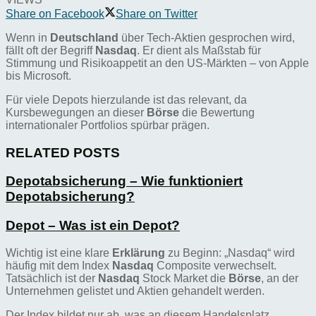
Share on Facebook
Share on Twitter
Wenn in
Deutschland
über Tech-Aktien gesprochen wird,
fällt oft der Begriff
Nasdaq
. Er dient als Maßstab für
Stimmung und Risikoappetit an den US-Märkten – von Apple
bis Microsoft.
Für viele Depots hierzulande ist das relevant, da
Kursbewegungen an dieser
Börse
die Bewertung
internationaler Portfolios spürbar prägen.
RELATED POSTS
Depotabsicherung – Wie funktioniert
Depotabsicherung?
Depot – Was ist ein Depot?
Wichtig ist eine klare
Erklärung
zu Beginn: „Nasdaq“ wird
häufig mit dem Index
Nasdaq
Composite verwechselt.
Tatsächlich ist der
Nasdaq
Stock Market die
Börse
, an der
Unternehmen gelistet und Aktien gehandelt werden.
Der Index bildet nur ab, was an diesem Handelsplatz