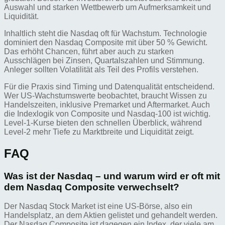
Auswahl und starken Wettbewerb um Aufmerksamkeit und
Liquidität.
Inhaltlich steht die Nasdaq oft für Wachstum. Technologie
dominiert den Nasdaq Composite mit über 50 % Gewicht.
Das erhöht Chancen, führt aber auch zu starken
Ausschlägen bei Zinsen, Quartalszahlen und Stimmung.
Anleger sollten Volatilität als Teil des Profils verstehen.
Für die Praxis sind Timing und Datenqualität entscheidend.
Wer US-Wachstumswerte beobachtet, braucht Wissen zu
Handelszeiten, inklusive Premarket und Aftermarket. Auch
die Indexlogik von Composite und Nasdaq‑100 ist wichtig.
Level‑1-Kurse bieten den schnellen Überblick, während
Level‑2 mehr Tiefe zu Marktbreite und Liquidität zeigt.
FAQ
Was ist der Nasdaq – und warum wird er oft mit
dem Nasdaq Composite verwechselt?
Der Nasdaq Stock Market ist eine US-Börse, also ein
Handelsplatz, an dem Aktien gelistet und gehandelt werden.
Der Nasdaq Composite ist dagegen ein Index, der viele am