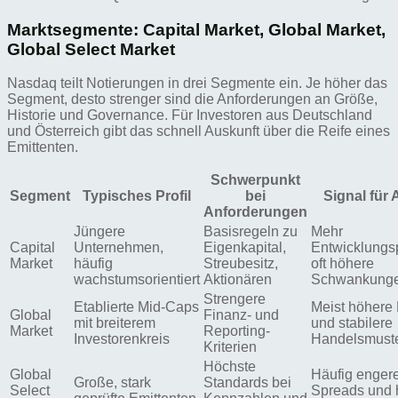
Marktsegmente: Capital Market, Global Market,
Global Select Market
Nasdaq teilt Notierungen in drei Segmente ein. Je höher das
Segment, desto strenger sind die Anforderungen an Größe,
Historie und Governance. Für Investoren aus Deutschland
und Österreich gibt das schnell Auskunft über die Reife eines
Emittenten.
Schwerpunkt
Segment
Typisches Profil
bei
Signal für 
Anforderungen
Jüngere
Basisregeln zu
Mehr
Capital
Unternehmen,
Eigenkapital,
Entwicklungsp
Market
häufig
Streubesitz,
oft höhere
wachstumsorientiert
Aktionären
Schwankung
Strengere
Etablierte Mid-Caps
Meist höhere L
Global
Finanz- und
mit breiterem
und stabilere
Market
Reporting-
Investorenkreis
Handelsmust
Kriterien
Höchste
Global
Häufig enger
Große, stark
Standards bei
Select
Spreads und