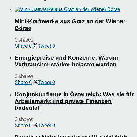
Mini-Kraftwerke aus Graz an der Wiener
Börse
0 shares
Share
0
Tweet
0
Energiepreise und Konzerne: Warum
Verbraucher stärker belastet werden
0 shares
Share
0
Tweet
0
Konjunkturflaute in Österreich: Was sie für
Arbeitsmarkt und private Finanzen
bedeutet
0 shares
Share
0
Tweet
0