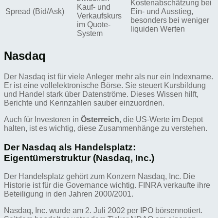
Kostenabschätzung bei
Kauf- und
Spread (Bid/Ask)
Ein- und Ausstieg,
Verkaufskurs
besonders bei weniger
im Quote-
liquiden Werten
System
Nasdaq
Der Nasdaq ist für viele Anleger mehr als nur ein Indexname.
Er ist eine vollelektronische Börse. Sie steuert Kursbildung
und Handel stark über Datenströme. Dieses Wissen hilft,
Berichte und Kennzahlen sauber einzuordnen.
Auch für Investoren in
Österreich
, die US-Werte im Depot
halten, ist es wichtig, diese Zusammenhänge zu verstehen.
Der Nasdaq als Handelsplatz:
Eigentümerstruktur (Nasdaq, Inc.)
Der Handelsplatz gehört zum Konzern Nasdaq, Inc. Die
Historie ist für die Governance wichtig. FINRA verkaufte ihre
Beteiligung in den Jahren 2000/2001.
Nasdaq, Inc. wurde am 2. Juli 2002 per IPO börsennotiert.