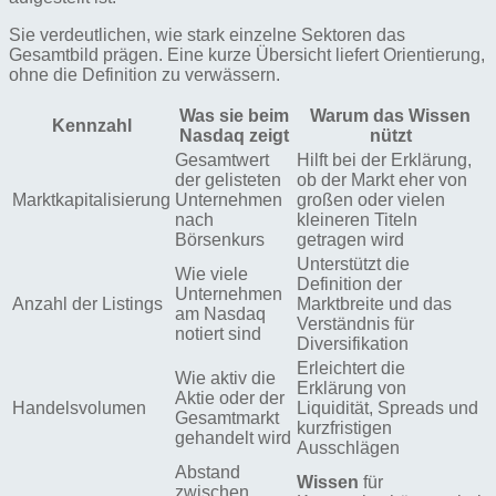
Sie verdeutlichen, wie stark einzelne Sektoren das
Gesamtbild prägen. Eine kurze Übersicht liefert Orientierung,
ohne die Definition zu verwässern.
Was sie beim
Warum das Wissen
Kennzahl
Nasdaq zeigt
nützt
Gesamtwert
Hilft bei der Erklärung,
der gelisteten
ob der Markt eher von
Marktkapitalisierung
Unternehmen
großen oder vielen
nach
kleineren Titeln
Börsenkurs
getragen wird
Unterstützt die
Wie viele
Definition der
Unternehmen
Anzahl der Listings
Marktbreite und das
am Nasdaq
Verständnis für
notiert sind
Diversifikation
Erleichtert die
Wie aktiv die
Erklärung von
Aktie oder der
Handelsvolumen
Liquidität, Spreads und
Gesamtmarkt
kurzfristigen
gehandelt wird
Ausschlägen
Abstand
Wissen
für
zwischen