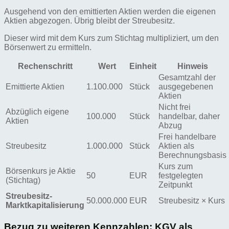
Ausgehend von den emittierten Aktien werden die eigenen
Aktien abgezogen. Übrig bleibt der Streubesitz.
Dieser wird mit dem Kurs zum Stichtag multipliziert, um den
Börsenwert zu ermitteln.
Rechenschritt
Wert
Einheit
Hinweis
Gesamtzahl der
Emittierte Aktien
1.100.000
Stück
ausgegebenen
Aktien
Nicht frei
Abzüglich eigene
100.000
Stück
handelbar, daher
Aktien
Abzug
Frei handelbare
Streubesitz
1.000.000
Stück
Aktien als
Berechnungsbasis
Kurs zum
Börsenkurs je Aktie
50
EUR
festgelegten
(Stichtag)
Zeitpunkt
Streubesitz-
50.000.000
EUR
Streubesitz × Kurs
Marktkapitalisierung
Bezug zu weiteren Kennzahlen: KGV als