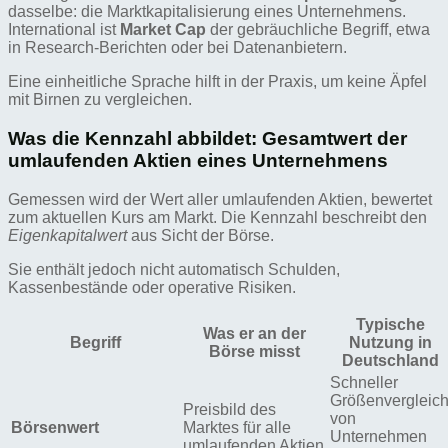
dasselbe: die Marktkapitalisierung eines Unternehmens.
International ist
Market Cap
der gebräuchliche Begriff, etwa
in Research-Berichten oder bei Datenanbietern.
Eine einheitliche Sprache hilft in der Praxis, um keine Äpfel
mit Birnen zu vergleichen.
Was die Kennzahl abbildet: Gesamtwert der
umlaufenden Aktien eines Unternehmens
Gemessen wird der Wert aller umlaufenden Aktien, bewertet
zum aktuellen Kurs am Markt. Die Kennzahl beschreibt den
Eigenkapitalwert
aus Sicht der Börse.
Sie enthält jedoch nicht automatisch Schulden,
Kassenbestände oder operative Risiken.
Typische
Was er an der
Begriff
Nutzung in
Börse misst
Deutschland
Schneller
Größenvergleic
Preisbild des
von
Börsenwert
Marktes für alle
Unternehmen
umlaufenden Aktien