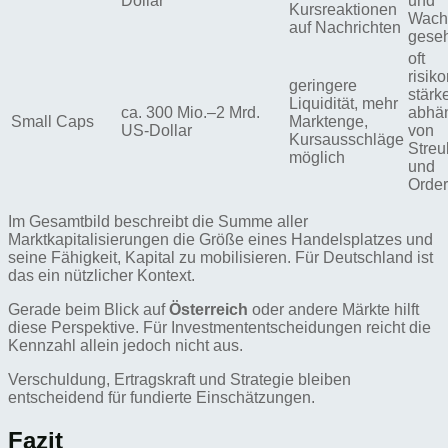
Dollar
und
Kursreaktionen
Wach
auf Nachrichten
gese
oft
risiko
geringere
stärk
Liquidität, mehr
ca. 300 Mio.–2 Mrd.
abhä
Small Caps
Marktenge,
US-Dollar
von
Kursausschläge
Streu
möglich
und
Orde
Im Gesamtbild beschreibt die Summe aller
Marktkapitalisierungen die Größe eines Handelsplatzes und
seine Fähigkeit, Kapital zu mobilisieren. Für Deutschland ist
das ein nützlicher Kontext.
Gerade beim Blick auf
Österreich
oder andere Märkte hilft
diese Perspektive. Für Investmententscheidungen reicht die
Kennzahl allein jedoch nicht aus.
Verschuldung, Ertragskraft und Strategie bleiben
entscheidend für fundierte Einschätzungen.
Fazit