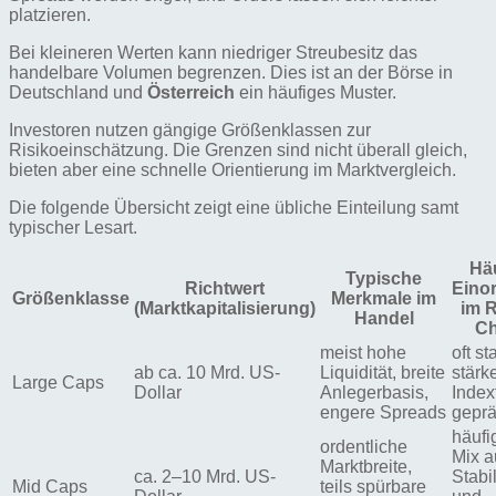
platzieren.
Bei kleineren Werten kann niedriger Streubesitz das
handelbare Volumen begrenzen. Dies ist an der Börse in
Deutschland und
Österreich
ein häufiges Muster.
Investoren nutzen gängige Größenklassen zur
Risikoeinschätzung. Die Grenzen sind nicht überall gleich,
bieten aber eine schnelle Orientierung im Marktvergleich.
Die folgende Übersicht zeigt eine übliche Einteilung samt
typischer Lesart.
Hä
Typische
Richtwert
Eino
Größenklasse
Merkmale im
(Marktkapitalisierung)
im R
Handel
C
meist hohe
oft st
ab ca. 10 Mrd. US-
Liquidität, breite
stärk
Large Caps
Dollar
Anlegerbasis,
Index
engere Spreads
geprä
häufi
ordentliche
Mix a
Marktbreite,
ca. 2–10 Mrd. US-
Stabil
Mid Caps
teils spürbare