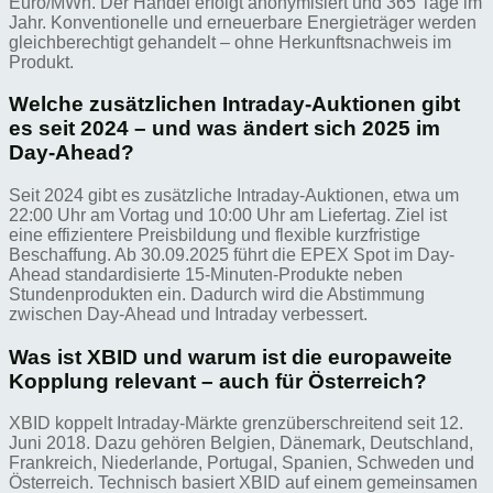
Euro/MWh. Der Handel erfolgt anonymisiert und 365 Tage im
Jahr. Konventionelle und erneuerbare Energieträger werden
gleichberechtigt gehandelt – ohne Herkunftsnachweis im
Produkt.
Welche zusätzlichen Intraday-Auktionen gibt
es seit 2024 – und was ändert sich 2025 im
Day-Ahead?
Seit 2024 gibt es zusätzliche Intraday-Auktionen, etwa um
22:00 Uhr am Vortag und 10:00 Uhr am Liefertag. Ziel ist
eine effizientere Preisbildung und flexible kurzfristige
Beschaffung. Ab 30.09.2025 führt die EPEX Spot im Day-
Ahead standardisierte 15‑Minuten-Produkte neben
Stundenprodukten ein. Dadurch wird die Abstimmung
zwischen Day-Ahead und Intraday verbessert.
Was ist XBID und warum ist die europaweite
Kopplung relevant – auch für Österreich?
XBID koppelt Intraday-Märkte grenzüberschreitend seit 12.
Juni 2018. Dazu gehören Belgien, Dänemark, Deutschland,
Frankreich, Niederlande, Portugal, Spanien, Schweden und
Österreich. Technisch basiert XBID auf einem gemeinsamen