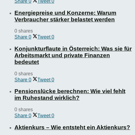
Share
0
Tweet
0
Energiepreise und Konzerne: Warum
Verbraucher stärker belastet werden
0 shares
Share
0
Tweet
0
Konjunkturflaute in Österreich: Was sie für
Arbeitsmarkt und private Finanzen
bedeutet
0 shares
Share
0
Tweet
0
Pensionslücke berechnen: Wie viel fehlt
im Ruhestand wirklich?
0 shares
Share
0
Tweet
0
Aktienkurs – Wie entsteht ein Aktienkurs?