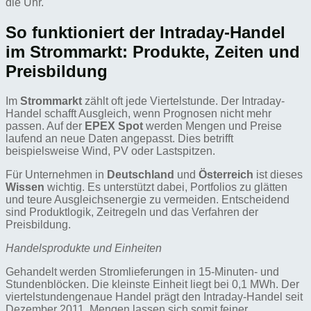
die Uhr.
So funktioniert der Intraday-Handel
im Strommarkt: Produkte, Zeiten und
Preisbildung
Im
Strommarkt
zählt oft jede Viertelstunde. Der Intraday-
Handel schafft Ausgleich, wenn Prognosen nicht mehr
passen. Auf der
EPEX Spot
werden Mengen und Preise
laufend an neue Daten angepasst. Dies betrifft
beispielsweise Wind, PV oder Lastspitzen.
Für Unternehmen in
Deutschland
und
Österreich
ist dieses
Wissen
wichtig. Es unterstützt dabei, Portfolios zu glätten
und teure Ausgleichsenergie zu vermeiden. Entscheidend
sind Produktlogik, Zeitregeln und das Verfahren der
Preisbildung.
Handelsprodukte und Einheiten
Gehandelt werden Stromlieferungen in 15-Minuten- und
Stundenblöcken. Die kleinste Einheit liegt bei 0,1 MWh. Der
viertelstundengenaue Handel prägt den Intraday-Handel seit
Dezember 2011. Mengen lassen sich somit feiner