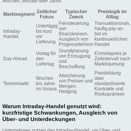
Wochen, Monate oder Jahre.
Zeitlicher
Typischer
Preislogik im
Marktsegment
Fokus
Zweck
Alltag
Feinsteuerung
Transaktionsnah,
Untertägig
von
häufig pay-as-
Intraday-
bis kurz
Bilanzkreisen,
bid im
Handel
vor
Ausgleich von
kontinuierlichen
Lieferung
Prognosefehlern
Handel
Grundplanung
Vortag für
Einheitspreis je
von Erzeugung
Day-Ahead
den
Zeitintervall nach
und
Liefertag
Markträumung
Beschaffung
Preisbildung
Absicherung
Wochen
über
von Preisen und
Terminmarkt
bis Jahre
standardisierte
Mengen,
im Voraus
Kontrakte und
Hedging
Risikoprämien
Warum Intraday-Handel genutzt wird:
kurzfristige Schwankungen, Ausgleich von
Über- und Unterdeckungen
Unternehmen nutzen den Intraday-Handel, um Über- und