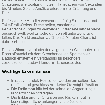
Zinsentscheidungen oder Inflationsdaten. Sehr kurze
Strategien, wie Scalping, nutzen Haltedauern von Sekunden
bis Minuten. Solche Ansätze erfordern viel Erfahrung und
Disziplin.
Professionelle Händler verwenden häufig Stop-Loss- und
Take-Profit-Orders. Diese helfen, emotionale
Fehlentscheidungen zu vermeiden.
Intraday-Handel
bleibt
anspruchsvoll, weil Entscheidungen oft unter Zeitdruck
fallen. Das Marktrauschen auf 1- bis 5-Minuten-Charts ist
dabei sehr hoch.
Dieses
Wissen
verbindet den allgemeinen Wertpapier- und
Rohstoffhandel mit dem Stromhandel an Spotmärkten.
Dadurch entsteht ein Verständnis für besonders
zeitkritischen Intraday-Handel im Energiesektor.
Wichtige Erkenntnisse
Intraday-Handel: Positionen werden am selben Tag
eröffnet und geschlossen – keine Overnight-Position.
Die
Definition
hilft bei der schnellen Abgrenzung zu
längerfristigen Strategien.
Die
Erklärung
für Chancen und Risiken liegt in
kurzfristigen Schwankungen und plötzlichen