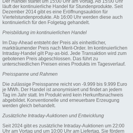
Der Handel startet um 15:00 Uhr am Vortag. Ab 15:00 Uhr
läuft der kontinuierliche Handel für Stundenprodukte. Seit
Dezember 2014 gibt es eine Eröffnungsauktion für
Viertelstundenprodukte. Ab 16:00 Uhr werden diese auch
kontinuierlich für den Folgetag gehandelt.
Preisbildung im kontinuierlichen Handel
Im Day-Ahead entsteht der Preis als einheitlicher,
markträumender Preis nach Merit-Order. Im kontinuierlichen
Intraday-Handel gilt Pay-as-bid. Jede Transaktion wird zum
gebotenen Preis abgeschlossen. Das führt zu
unterschiedlichen Preisen eines Produkts im Tagesverlauf.
Preisspanne und Rahmen
Die zulässige Preisspanne reicht von -9.999 bis 9.999 Euro
je MWh. Der Handel ist anonymisiert und findet an jedem
Tag im Jahr statt. Im Produkt wird kein Herkunftsnachweis
abgebildet. Konventionelle und erneuerbare Erzeugung
werden gleich behandelt.
Zusätzliche Intraday-Auktionen und Entwicklung
Seit 2024 gibt es zusätzliche Intraday-Auktionen um 22:00
Uhr am Vortag und um 10:00 Uhr am Liefertag. Sie fördern