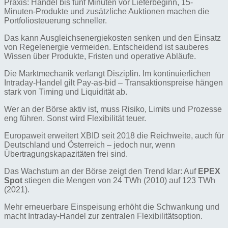
Praxis: Handel bis fünf Minuten vor Lieferbeginn, 15-
Minuten-Produkte und zusätzliche Auktionen machen die
Portfoliosteuerung schneller.
Das kann Ausgleichsenergiekosten senken und den Einsatz
von Regelenergie vermeiden. Entscheidend ist sauberes
Wissen über Produkte, Fristen und operative Abläufe.
Die Marktmechanik verlangt Disziplin. Im kontinuierlichen
Intraday-Handel gilt Pay-as-bid – Transaktionspreise hängen
stark von Timing und Liquidität ab.
Wer an der Börse aktiv ist, muss Risiko, Limits und Prozesse
eng führen. Sonst wird Flexibilität teuer.
Europaweit erweitert XBID seit 2018 die Reichweite, auch für
Deutschland und Österreich – jedoch nur, wenn
Übertragungskapazitäten frei sind.
Das Wachstum an der Börse zeigt den Trend klar: Auf
EPEX
Spot
stiegen die Mengen von 24 TWh (2010) auf 123 TWh
(2021).
Mehr erneuerbare Einspeisung erhöht die Schwankung und
macht Intraday-Handel zur zentralen Flexibilitätsoption.