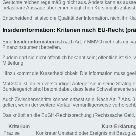
Gerüchte reichen regelmäßig nicht aus. Anders kann es auss
belastbare Aussage über einen möglichen Kursimpuls zulässt
Entscheidend ist also die Qualität der Information, nicht ihr Kl
Insiderinformation: Kriterien nach EU-Recht (präz
Eine
Insiderinformation
ist nach Art. 7 MMVO mehr als ein v
Finanzinstrument betreffen.
Zudem darf sie nicht öffentlich bekannt sein; öffentlich ist 
Mitteilung.
Hinzu kommt die Kurserheblichkeit: Die Information muss geei
Maßstab ist, ob ein verständiger Anleger sie in seine Strategi
Bundesgerichtshof betont dabei, dass feste Schwellenwerte s
Auch Zwischenschritte können erfasst sein. Nach Art. 7 Abs.
gelten, wenn der weitere Verlauf vernünftigerweise vorhersehba
Das knüpft an die EuGH-Rechtsprechung (Rechtssache Geltl, 
Kriterium
Kurz-Erklärun
Präzise
Konkreter Umstand oder Ereignis mit Bezug zu