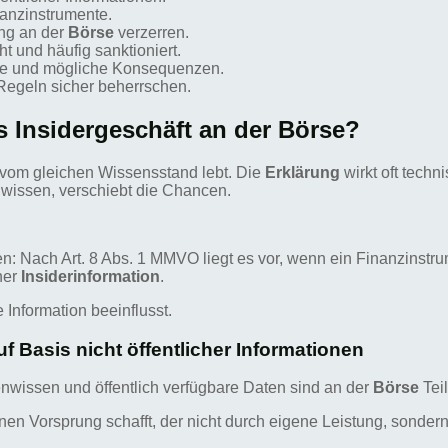
nanzinstrumente.
ng an der
Börse
verzerren.
 und häufig sanktioniert.
ge und mögliche Konsequenzen.
e Regeln sicher beherrschen.
ls Insidergeschäft an der Börse?
n vom gleichen Wissensstand lebt. Die
Erklärung
wirkt oft techni
 wissen, verschiebt die Chancen.
: Nach Art. 8 Abs. 1 MMVO liegt es vor, wenn ein Finanzinstrume
ner
Insiderinformation
.
 Information beeinflusst.
 Basis nicht öffentlicher Informationen
nwissen und öffentlich verfügbare Daten sind an der
Börse
Tei
 einen Vorsprung schafft, der nicht durch eigene Leistung, sonde