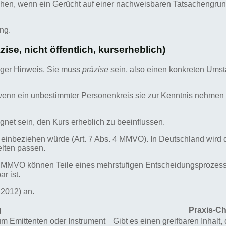
ehen, wenn ein Gerücht auf einer nachweisbaren Tatsachengrun
.
ang.
ise, nicht öffentlich, kurserheblich)
ager Hinweis. Sie muss
präzise
sein, also einen konkreten Ums
sie, wenn ein unbestimmter Personenkreis sie zur Kenntnis nehme
gnet sein, den Kurs erheblich zu beeinflussen.
e einbeziehen würde (Art. 7 Abs. 4 MMVO). In Deutschland wird d
elten passen.
 3 MMVO können Teile eines mehrstufigen Entscheidungsprozess
r ist.
2012) an.
g
Praxis-Ch
m Emittenten oder Instrument
Gibt es einen greifbaren Inhalt,