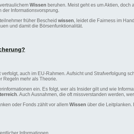
 vertraulichem
Wissen
beruhen. Meist geht es um Aktien, doch 
n der Informationsvorsprung.
tteilnehmer früher Bescheid
wissen
, leidet die Fairness im Han
auen und damit die Börsenfunktionalität.
icherung?
 verfolgt, auch im EU-Rahmen. Aufsicht und Strafverfolgung sc
r Regeln mehr als Theorie.
erinformationen ein. Es folgt, wer als Insider gilt und wie Info
terreich
. Auch Ausnahmen, die oft missverstanden werden, we
anken oder Fonds zählt vor allem
Wissen
über die Leitplanken. 
entlicher Informationen.