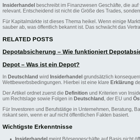
Insiderhandel
beschreibt im Finanzwesen Geschäfte, die auf
relevant. Entscheidend ist nicht die Größe des Trades, sonder
Für Kapitalmärkte ist dieses Thema heikel. Wenn einige Mark
sauber ab, was öffentlich bekannt ist. Das schwächt das Vertr
RELATED POSTS
Depotabsicherung – Wie funktioniert Depotabs
Depot – Was ist ein Depot?
In
Deutschland
wird
Insiderhandel
grundsätzlich konsequent
Wettbewerbsbedingungen. Hierbei ist eine klare
Erklärung
de
Der Artikel ordnet zuerst die
Definition
und Kriterien von Insid
um Rechtslage sowie Folgen in
Deutschland
, der EU und
Ös
Für Investoren und Berufstätige in Unternehmen, Beratung, B
riskant sein, wenn er auf nicht öffentlichen Fakten basiert.
Wichtigste Erkenntnisse
Insiderhandel
meint Börsengeschäfte auf Basis nicht öff