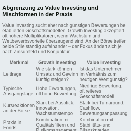
Abgrenzung zu Value Investing und
Mischformen in der Praxis
Value Investing sucht eher nach günstigen Bewertungen bei
etablierten Geschäftsmodellen. Growth Investing akzeptiert
oft höhere Multiplikatoren, wenn Wachstum und
Wettbewerbsvorteile überzeugend sind. An der Börse treffen
beide Stile ständig aufeinander – der Fokus ändert sich je
nach Zinsumfeld und Konjunktur.
Merkmal
Growth Investing
Value Investing
Wie stark können
Ist das Unternehmen
Leitfrage
Umsatz und Gewinn
im Verhältnis zum
künftig steigen?
heutigen Wert günstig?
Niedrige Bewertung,
Typische
Hohe Erwartungen,
oft reiferes
Ausgangslage
oft hohe Bewertung
Geschäftsmodell
Stark bei Ausblick,
Stark bei Turnaround,
Kursreaktionen
Innovation,
Cashflow,
an der Börse
Wachstumstempo
Bewertungsanpassung
Kombination mit
Kombination mit
Praxis in
Qualitätsfiltern und
Stabilitäts- und
Fonds
Risikomanagement
Bilanzkriterien