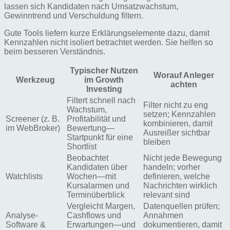
lassen sich Kandidaten nach Umsatzwachstum,
Gewinntrend und Verschuldung filtern.
Gute Tools liefern kurze Erklärungselemente dazu, damit
Kennzahlen nicht isoliert betrachtet werden. Sie helfen so
beim besseren Verständnis.
Typischer Nutzen
Worauf Anleger
Werkzeug
im Growth
achten
Investing
Filtert schnell nach
Filter nicht zu eng
Wachstum,
setzen; Kennzahlen
Screener (z. B.
Profitabilität und
kombinieren, damit
im WebBroker)
Bewertung—
Ausreißer sichtbar
Startpunkt für eine
bleiben
Shortlist
Beobachtet
Nicht jede Bewegung
Kandidaten über
handeln; vorher
Watchlists
Wochen—mit
definieren, welche
Kursalarmen und
Nachrichten wirklich
Terminüberblick
relevant sind
Vergleicht Margen,
Datenquellen prüfen;
Analyse-
Cashflows und
Annahmen
Software &
Erwartungen—und
dokumentieren, damit