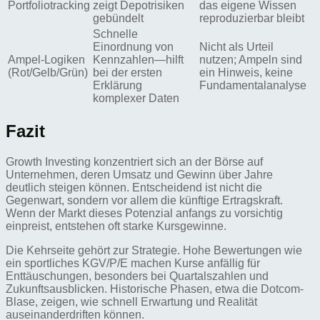
Portfoliotracking
zeigt Depotrisiken
das eigene Wissen
gebündelt
reproduzierbar bleibt
Schnelle
Einordnung von
Nicht als Urteil
Ampel-Logiken
Kennzahlen—hilft
nutzen; Ampeln sind
(Rot/Gelb/Grün)
bei der ersten
ein Hinweis, keine
Erklärung
Fundamentalanalyse
komplexer Daten
Fazit
Growth Investing konzentriert sich an der Börse auf
Unternehmen, deren Umsatz und Gewinn über Jahre
deutlich steigen können. Entscheidend ist nicht die
Gegenwart, sondern vor allem die künftige Ertragskraft.
Wenn der Markt dieses Potenzial anfangs zu vorsichtig
einpreist, entstehen oft starke Kursgewinne.
Die Kehrseite gehört zur Strategie. Hohe Bewertungen wie
ein sportliches KGV/P/E machen Kurse anfällig für
Enttäuschungen, besonders bei Quartalszahlen und
Zukunftsausblicken. Historische Phasen, etwa die Dotcom-
Blase, zeigen, wie schnell Erwartung und Realität
auseinanderdriften können.