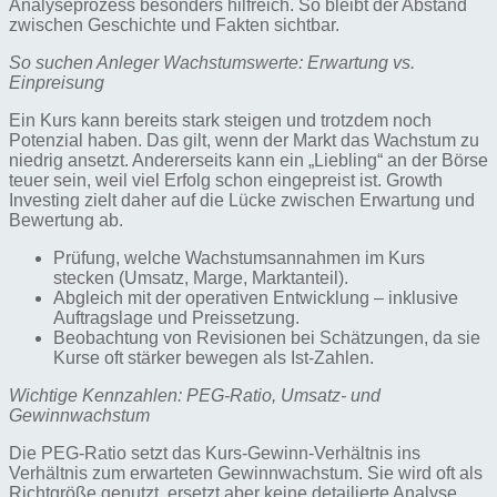
Analyseprozess besonders hilfreich. So bleibt der Abstand
zwischen Geschichte und Fakten sichtbar.
So suchen Anleger Wachstumswerte: Erwartung vs.
Einpreisung
Ein Kurs kann bereits stark steigen und trotzdem noch
Potenzial haben. Das gilt, wenn der Markt das Wachstum zu
niedrig ansetzt. Andererseits kann ein „Liebling“ an der Börse
teuer sein, weil viel Erfolg schon eingepreist ist. Growth
Investing zielt daher auf die Lücke zwischen Erwartung und
Bewertung ab.
Prüfung, welche Wachstumsannahmen im Kurs
stecken (Umsatz, Marge, Marktanteil).
Abgleich mit der operativen Entwicklung – inklusive
Auftragslage und Preissetzung.
Beobachtung von Revisionen bei Schätzungen, da sie
Kurse oft stärker bewegen als Ist-Zahlen.
Wichtige Kennzahlen: PEG-Ratio, Umsatz- und
Gewinnwachstum
Die PEG-Ratio setzt das Kurs-Gewinn-Verhältnis ins
Verhältnis zum erwarteten Gewinnwachstum. Sie wird oft als
Richtgröße genutzt, ersetzt aber keine detailierte Analyse.