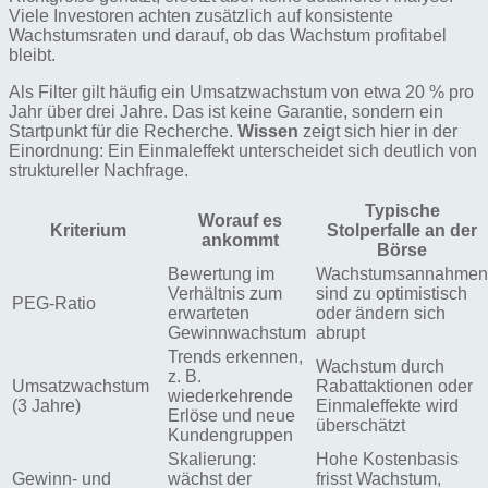
Viele Investoren achten zusätzlich auf konsistente
Wachstumsraten und darauf, ob das Wachstum profitabel
bleibt.
Als Filter gilt häufig ein Umsatzwachstum von etwa 20 % pro
Jahr über drei Jahre. Das ist keine Garantie, sondern ein
Startpunkt für die Recherche.
Wissen
zeigt sich hier in der
Einordnung: Ein Einmaleffekt unterscheidet sich deutlich von
struktureller Nachfrage.
Typische
Worauf es
Kriterium
Stolperfalle an der
ankommt
Börse
Bewertung im
Wachstumsannahmen
Verhältnis zum
sind zu optimistisch
PEG-Ratio
erwarteten
oder ändern sich
Gewinnwachstum
abrupt
Trends erkennen,
Wachstum durch
z. B.
Umsatzwachstum
Rabattaktionen oder
wiederkehrende
(3 Jahre)
Einmaleffekte wird
Erlöse und neue
überschätzt
Kundengruppen
Skalierung:
Hohe Kostenbasis
Gewinn- und
wächst der
frisst Wachstum,