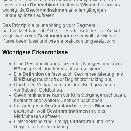
Investoren in
Deutschland
ist dieses
Wissen
besonders
wichtig, da
Gewinnmitnahmen
an allen gängigen
Handelsplätzen auftreten.
Das Prinzip bleibt unabhängig vom Segment
nachvollziehbar – ob Aktie, ETF oder Anleihe. Der Artikel
zeigt, wann eine
Gewinnmitnahme
sinnvoll ist, wie sie
Kurse beeinflusst und wie sie praktisch umgesetzt wird.
Wichtigste Erkenntnisse
Eine Gewinnmitnahme bedeutet, Kursgewinne an der
Börse
gezielt durch Verkauf zu realisieren.
Die
Definition
umfasst auch Gewinnrealisierung; als
Erklärung
taucht oft der Begriff profit taking auf.
Durch den Verkauf wird aus dem Buchgewinn ein
verfügbarer Geldbetrag.
Gewinnmitnahme kann vor Kursrückgängen schützen,
begrenzt aber weitere Chancen nach oben.
Für Anleger in
Deutschland
ist dieses
Wissen
praxisnah, weil
Gewinnmitnahmen
in vielen
Marktphasen auftreten.
Entscheidend sind Timing,
Orderarten
und klare
Regeln für die Umsetzung.