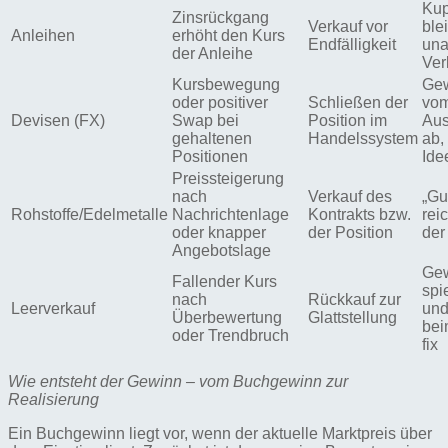
Kup
Zinsrückgang
Verkauf vor
blei
Anleihen
erhöht den Kurs
Endfälligkeit
una
der Anleihe
Ver
Kursbewegung
Gew
oder positiver
Schließen der
vo
Devisen (FX)
Swap bei
Position im
Aus
gehaltenen
Handelssystem
ab,
Positionen
Ide
Preissteigerung
nach
Verkauf des
„Gu
Rohstoffe/Edelmetalle
Nachrichtenlage
Kontrakts bzw.
reic
oder knapper
der Position
der
Angebotslage
Gew
Fallender Kurs
spi
nach
Rückkauf zur
Leerverkauf
und
Überbewertung
Glattstellung
bei
oder Trendbruch
fix
Wie entsteht der Gewinn – vom Buchgewinn zur
Realisierung
Ein Buchgewinn liegt vor, wenn der aktuelle Marktpreis über