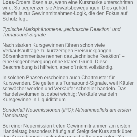
Loss
-Orders lösen aus, wenn eine Kursmarke unterschritten
wird. So begrenzen sie Abwärtsbewegungen. Dies gehört
ebenfalls zur Gewinnmitnahmen-Logik, die den Fokus auf
Schutz legt.
Typische Marktphänomene: „technische Reaktion“ und
Turnaround-Signale
Nach starken Kursgewinnen führen schon viele
Verkaufsaufträge zu kurzzeitigen Preisrückgängen.
Börsenkommentare nennen das „technische Reaktion“ –
eine Gegenbewegung ohne klaren Grund. Diese
Beschreibung ist hilfreich, aber oft nicht vollständig.
In solchen Phasen erscheinen auch Chartmuster für
Kurswenden. Sie gelten als Turnaround-Signale, weil Käufer
schwächer werden und Verkäufer schneller handeln. Das
Handelsvolumen ist dabei wichtig: Verkäufe wandeln
Kursgewinne in Liquidität um.
Sonderfall Neuemissionen (IPO): Mitnahmeeffekt am ersten
Handelstag
Bei einer Neuemission treten Gewinnmitnahmen am ersten
Handelstag besonders häufig auf. Steigt der Kurs stark über
den Ausgabepreis, verkaufen manche Anleger sofort. So