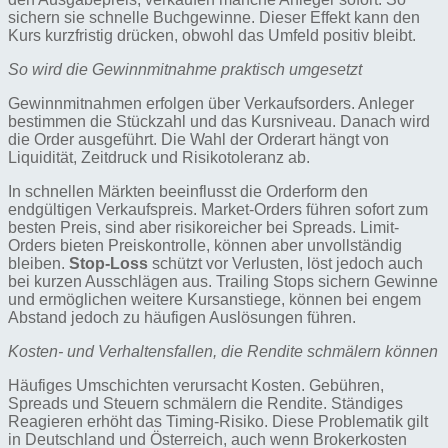
sichern sie schnelle Buchgewinne. Dieser Effekt kann den
Kurs kurzfristig drücken, obwohl das Umfeld positiv bleibt.
So wird die Gewinnmitnahme praktisch umgesetzt
Gewinnmitnahmen erfolgen über Verkaufsorders. Anleger
bestimmen die Stückzahl und das Kursniveau. Danach wird
die Order ausgeführt. Die Wahl der Orderart hängt von
Liquidität, Zeitdruck und Risikotoleranz ab.
In schnellen Märkten beeinflusst die Orderform den
endgültigen Verkaufspreis. Market-Orders führen sofort zum
besten Preis, sind aber risikoreicher bei Spreads. Limit-
Orders bieten Preiskontrolle, können aber unvollständig
bleiben.
Stop-Loss
schützt vor Verlusten, löst jedoch auch
bei kurzen Ausschlägen aus. Trailing Stops sichern Gewinne
und ermöglichen weitere Kursanstiege, können bei engem
Abstand jedoch zu häufigen Auslösungen führen.
Kosten- und Verhaltensfallen, die Rendite schmälern können
Häufiges Umschichten verursacht Kosten. Gebühren,
Spreads und Steuern schmälern die Rendite. Ständiges
Reagieren erhöht das Timing-Risiko. Diese Problematik gilt
in Deutschland und Österreich, auch wenn Brokerkosten