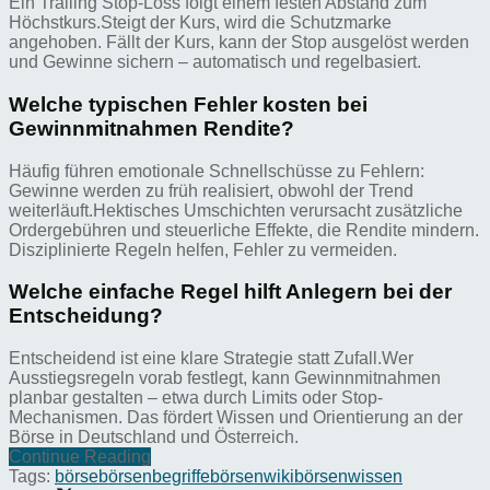
Ein Trailing Stop-Loss folgt einem festen Abstand zum
Höchstkurs.Steigt der Kurs, wird die Schutzmarke
angehoben. Fällt der Kurs, kann der Stop ausgelöst werden
und Gewinne sichern – automatisch und regelbasiert.
Welche typischen Fehler kosten bei
Gewinnmitnahmen Rendite?
Häufig führen emotionale Schnellschüsse zu Fehlern:
Gewinne werden zu früh realisiert, obwohl der Trend
weiterläuft.Hektisches Umschichten verursacht zusätzliche
Ordergebühren und steuerliche Effekte, die Rendite mindern.
Disziplinierte Regeln helfen, Fehler zu vermeiden.
Welche einfache Regel hilft Anlegern bei der
Entscheidung?
Entscheidend ist eine klare Strategie statt Zufall.Wer
Ausstiegsregeln vorab festlegt, kann Gewinnmitnahmen
planbar gestalten – etwa durch Limits oder Stop-
Mechanismen. Das fördert Wissen und Orientierung an der
Börse in Deutschland und Österreich.
Continue Reading
Tags:
börse
börsenbegriffe
börsenwiki
börsenwissen