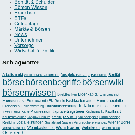
Bonität & Schulden
Börsen-Wissen
Branchen
ETFs
Geldanlage
Märkte & Börsen
News
Unternehmen
Vorsorge
Wirtschaft & Politik
Schlagwörter
Arbeitsmarkt
Ausgleichszulage
Bonität
Arbeitsmarkt Österreich
Basiskonto
börse
börsenbegriffe
börsenwiki
börsenwissen
Eigenkapital
Direktbanken
Energiearmut
Energiepreise
Fachkräftemangel
Familienbeihilfe
Energiewende
EU-Regeln
Inflation
Haushaltsrechnung
Inflation Österreich
Filialbanken
Geldentwertung
Kapitalertragsteuer
Kaufkraft
kalte Progression
Investments
Kapitalmarkt
Kaufkraftverlust
Konjunkturflaute
Kredite
KSV1870
Nachhaltigkeit
Onlinebanking
Sozialleistungen
Wiener Börse
Reallohn
Sozialstaat
Sparen
Verbraucherpreisindex
Wohnkosten
Wohnbaukredite
Wohnkredit
Wirtschaftskrise
Wohnkredite
Österreich