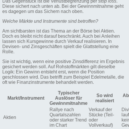
Das Gegenstück ist die Verlustbegrenzung per
stop loss
.
Diese sichert nach unten ab. Bei der Gewinnmitnahme geht
es dagegen um das Sichern nach oben.
Welche Märkte und Instrumente sind betroffen?
Am sichtbarsten ist das Thema an der Börse bei Aktien.
Doch es bleibt nicht darauf beschränkt. Auch bei Anleihen
lassen sich Kursgewinne durch Verkauf realisieren. In
Devisen- und Zinsgeschäften spielt die Glattstellung eine
Rolle.
Sie ist wichtig, wenn eine positive Zinsdifferenz im Ergebnis
gesichert werden soll. Auf Rohstoffmärkten gilt dieselbe
Logik: Ein Gewinn entsteht erst, wenn die Position
geschlossen wird. Das betrifft zum Beispiel Edelmetalle, die
oft wie Finanzinstrumente behandelt werden.
Typischer
So wird
Ab
Markt/Instrument
Auslöser für
realisiert
Gewinnmitnahme
Rallye nach
Verkauf der
Div
Quartalszahlen
Stücke (Teil-
lau
Aktien
oder starker Trend
oder
kei
im Chart
Vollverkauf)
Ge