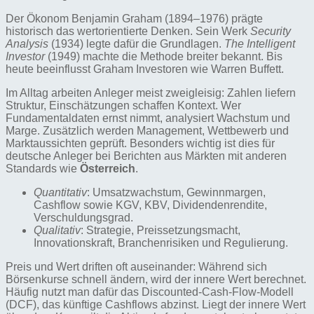
Der Ökonom Benjamin Graham (1894–1976) prägte
historisch das wertorientierte Denken. Sein Werk
Security
Analysis
(1934) legte dafür die Grundlagen.
The Intelligent
Investor
(1949) machte die Methode breiter bekannt. Bis
heute beeinflusst Graham Investoren wie Warren Buffett.
Im Alltag arbeiten Anleger meist zweigleisig: Zahlen liefern
Struktur, Einschätzungen schaffen Kontext. Wer
Fundamentaldaten ernst nimmt, analysiert Wachstum und
Marge. Zusätzlich werden Management, Wettbewerb und
Marktaussichten geprüft. Besonders wichtig ist dies für
deutsche Anleger bei Berichten aus Märkten mit anderen
Standards wie
Österreich
.
Quantitativ
: Umsatzwachstum, Gewinnmargen,
Cashflow sowie KGV, KBV, Dividendenrendite,
Verschuldungsgrad.
Qualitativ
: Strategie, Preissetzungsmacht,
Innovationskraft, Branchenrisiken und Regulierung.
Preis und Wert driften oft auseinander: Während sich
Börsenkurse schnell ändern, wird der innere Wert berechnet.
Häufig nutzt man dafür das Discounted-Cash-Flow-Modell
(DCF), das künftige Cashflows abzinst. Liegt der innere Wert