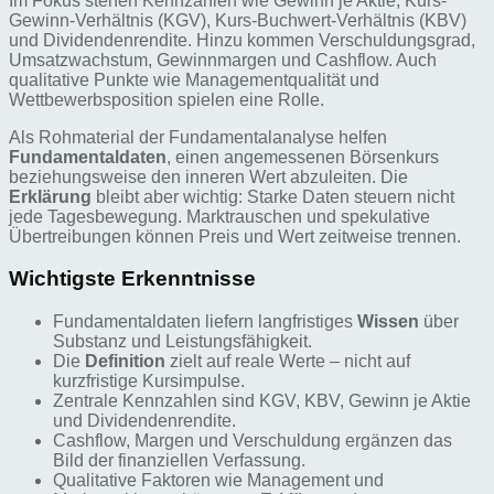
Im Fokus stehen Kennzahlen wie Gewinn je Aktie, Kurs-
Gewinn-Verhältnis (KGV), Kurs-Buchwert-Verhältnis (KBV)
und Dividendenrendite. Hinzu kommen Verschuldungsgrad,
Umsatzwachstum, Gewinnmargen und Cashflow. Auch
qualitative Punkte wie Managementqualität und
Wettbewerbsposition spielen eine Rolle.
Als Rohmaterial der Fundamentalanalyse helfen
Fundamentaldaten
, einen angemessenen Börsenkurs
beziehungsweise den inneren Wert abzuleiten. Die
Erklärung
bleibt aber wichtig: Starke Daten steuern nicht
jede Tagesbewegung. Marktrauschen und spekulative
Übertreibungen können Preis und Wert zeitweise trennen.
Wichtigste Erkenntnisse
Fundamentaldaten liefern langfristiges
Wissen
über
Substanz und Leistungsfähigkeit.
Die
Definition
zielt auf reale Werte – nicht auf
kurzfristige Kursimpulse.
Zentrale Kennzahlen sind KGV, KBV, Gewinn je Aktie
und Dividendenrendite.
Cashflow, Margen und Verschuldung ergänzen das
Bild der finanziellen Verfassung.
Qualitative Faktoren wie Management und