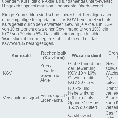
über dem Kurs, gilt die Aktie als fundamental unterbewertet.
Umgekehrt spricht man von fundamental überbewertet.
Einige Kennzahlen sind schnell berechnet, benötigen aber
eine sorgfältige Interpretation. Das KGV berechnet sich als
Kurs geteilt durch den erwarteten Gewinn je Aktie. Ein KGV
von 10 entspricht etwa einer Gewinnrendite von 10%, ein
KGV von 20 etwa 5%. Das hilft beim Vergleich, bildet
Wachstum aber nur begrenzt ab. Daher wird oft das
KGVW/PEG herangezogen.
Rechenlogik
Gren
Kennzahl
Wozu sie dient
(Kurzform)
Grobe Einordnung
Gewin
Kurs /
der Bewertung;
schwa
erwarteter
KGV
KGV 10 ≈ 10%
Wachs
Gewinn je
Gewinnrendite,
Zyklik
Aktie
KGV 20 ≈ 5%
teilwei
Risiko- und
Branc
Hebelwirkung
variier
Fremdkapital /
Verschuldungsgrad
prüfen; oft als
Bilanz
Eigenkapital
Spanne 50% bis
kann 
150% diskutiert
verzer
Cashf
Cashflow ist
schwan