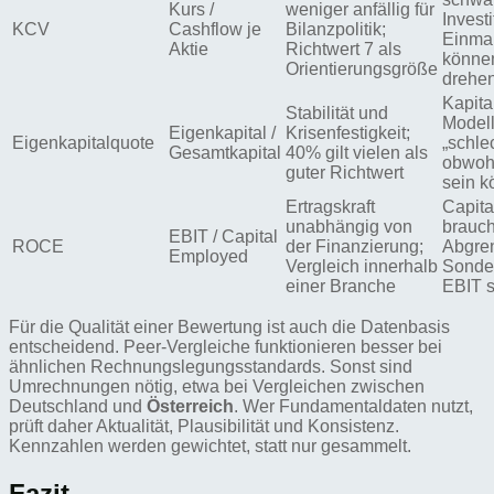
Kurs /
weniger anfällig für
Investi
KCV
Cashflow je
Bilanzpolitik;
Einmal
Aktie
Richtwert 7 als
können
Orientierungsgröße
drehe
Kapita
Stabilität und
Modell
Eigenkapital /
Krisenfestigkeit;
Eigenkapitalquote
„schlec
Gesamtkapital
40% gilt vielen als
obwohl
guter Richtwert
sein 
Ertragskraft
Capit
unabhängig von
brauch
EBIT / Capital
ROCE
der Finanzierung;
Abgre
Employed
Vergleich innerhalb
Sonder
einer Branche
EBIT s
Für die Qualität einer Bewertung ist auch die Datenbasis
entscheidend. Peer-Vergleiche funktionieren besser bei
ähnlichen Rechnungslegungsstandards. Sonst sind
Umrechnungen nötig, etwa bei Vergleichen zwischen
Deutschland und
Österreich
. Wer Fundamentaldaten nutzt,
prüft daher Aktualität, Plausibilität und Konsistenz.
Kennzahlen werden gewichtet, statt nur gesammelt.
Fazit