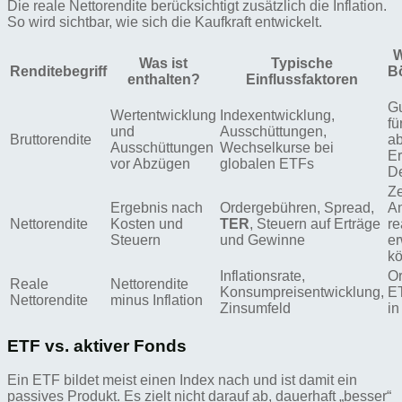
Die reale Nettorendite berücksichtigt zusätzlich die Inflation.
So wird sichtbar, wie sich die Kaufkraft entwickelt.
W
Was ist
Typische
Renditebegriff
B
enthalten?
Einflussfaktoren
Gu
Wertentwicklung
Indexentwicklung,
fü
und
Ausschüttungen,
Bruttorendite
ab
Ausschüttungen
Wechselkurse bei
Er
vor Abzügen
globalen ETFs
D
Ze
Ergebnis nach
Ordergebühren, Spread,
An
Nettorendite
Kosten und
TER
, Steuern auf Erträge
re
Steuern
und Gewinne
er
k
Inflationsrate,
Or
Reale
Nettorendite
Konsumpreisentwicklung,
E
Nettorendite
minus Inflation
Zinsumfeld
in
ETF vs. aktiver Fonds
Ein ETF bildet meist einen Index nach und ist damit ein
passives Produkt. Es zielt nicht darauf ab, dauerhaft „besser“