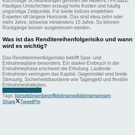
Kurzfristige Schwankungen gehören bei Aktien-ETFs dazu.
Häufiges Umschichten erzeugt hohe Kosten und häufig
ungünstige Zeitpunkte. Für breite Indizes empfehlen
Experten oft längere Horizonte. Das sind etwa zehn oder
mehr Jahre, teilweise mindestens 15 Jahre. So können
Rückgänge besser ausgesessen werden.
Was ist das Renditereihenfolgerisiko und wann
wird es wichtig?
Das Renditereihenfolgerisiko betrifft Spar- und
Entnahmepläne besonders. Ein starker Einbruch in der
Entnahmephase erschwert die Erholung. Laufende
Entnahmen verringern das Kapital. Gegenmittel sind breite
Streuung, Sicherheitsbausteine wie Tagesgeld und flexible
Entnahmestrategien.
Continue Reading
Tags:
börse
börsenbegriffe
börsenwiki
börsenwissen
Share
Tweet
Pin