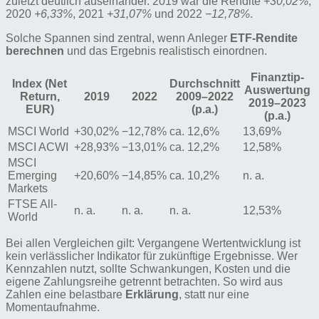
zuletzt deutlich auseinander. 2019 war die Rendite
+30,02%
,
2020
+6,33%
, 2021
+31,07%
und 2022
−12,78%
.
Solche Spannen sind zentral, wenn Anleger
ETF-Rendite
berechnen
und das Ergebnis realistisch einordnen.
Finanztip-
Index (Net
Durchschnitt
Auswertung
Return,
2019
2022
2009–2022
2019–2023
EUR)
(p.a.)
(p.a.)
MSCI World
+30,02%
−12,78%
ca. 12,6%
13,69%
MSCI ACWI
+28,93%
−13,01%
ca. 12,2%
12,58%
MSCI
Emerging
+20,60%
−14,85%
ca. 10,2%
n. a.
Markets
FTSE All-
n. a.
n. a.
n. a.
12,53%
World
Bei allen Vergleichen gilt: Vergangene Wertentwicklung ist
kein verlässlicher Indikator für zukünftige Ergebnisse. Wer
Kennzahlen nutzt, sollte Schwankungen, Kosten und die
eigene Zahlungsreihe getrennt betrachten. So wird aus
Zahlen eine belastbare
Erklärung
, statt nur eine
Momentaufnahme.