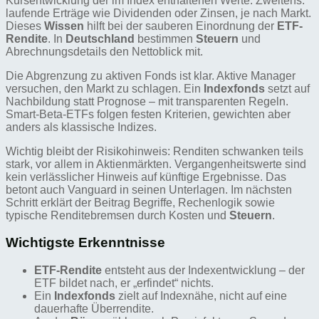
Kursentwicklung der im Index enthaltenen Werte. Zweitens:
laufende Erträge wie Dividenden oder Zinsen, je nach Markt.
Dieses
Wissen
hilft bei der sauberen Einordnung der
ETF-
Rendite
. In
Deutschland
bestimmen
Steuern
und
Abrechnungsdetails den Nettoblick mit.
Die Abgrenzung zu aktiven Fonds ist klar. Aktive Manager
versuchen, den Markt zu schlagen. Ein
Indexfonds
setzt auf
Nachbildung statt Prognose – mit transparenten Regeln.
Smart-Beta-ETFs folgen festen Kriterien, gewichten aber
anders als klassische Indizes.
Wichtig bleibt der Risikohinweis: Renditen schwanken teils
stark, vor allem in Aktienmärkten. Vergangenheitswerte sind
kein verlässlicher Hinweis auf künftige Ergebnisse. Das
betont auch Vanguard in seinen Unterlagen. Im nächsten
Schritt erklärt der Beitrag Begriffe, Rechenlogik sowie
typische Renditebremsen durch Kosten und
Steuern
.
Wichtigste Erkenntnisse
ETF-Rendite
entsteht aus der Indexentwicklung – der
ETF bildet nach, er „erfindet“ nichts.
Ein
Indexfonds
zielt auf Indexnähe, nicht auf eine
dauerhafte Überrendite.