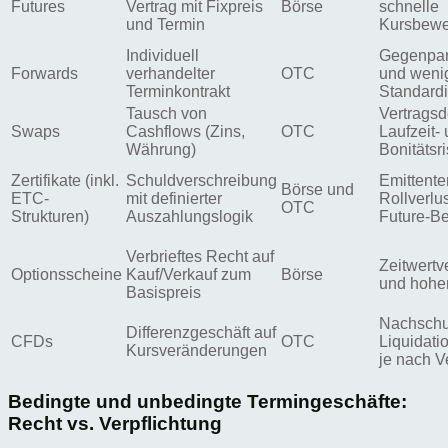
Futures
Vertrag mit Fixpreis
Börse
schnelle
und Termin
Kursbew
Individuell
Gegenpart
Forwards
verhandelter
OTC
und weni
Terminkontrakt
Standardi
Tausch von
Vertragsde
Swaps
Cashflows (Zins,
OTC
Laufzeit-
Währung)
Bonitätsr
Zertifikate (inkl.
Schuldverschreibung
Emittente
Börse und
ETC-
mit definierter
Rollverlu
OTC
Strukturen)
Auszahlungslogik
Future-B
Verbrieftes Recht auf
Zeitwertv
Optionsscheine
Kauf/Verkauf zum
Börse
und hohe
Basispreis
Nachschu
Differenzgeschäft auf
CFDs
OTC
Liquidati
Kursveränderungen
je nach V
Bedingte und unbedingte Termingeschäfte:
Recht vs. Verpflichtung