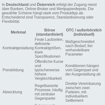
In
Deutschland
und
Österreich
erfolgt der Zugang meist
über Banken, Online-Broker und Wertpapierdepots. Die
gewählte Schiene hängt stark vom Produkttyp ab.
Entscheidend sind Transparenz, Standardisierung oder
Flexibilität.
Börse
OTC / außerbörslich
Merkmal
(standardisiert)
(individuell)
Feste Laufzeiten,
Maßgeschneidert
definierte
nach Bedarf, frei
Kontraktgestaltung
Kontraktgrößen,
verhandelbare
klare
Parameter
Spezifikationen
Öffentliche Kurse
und
Konditionen hängen
Preisbildung
typischerweise
vom Gegenpart und
höhere
der Ausgestaltung ab
Vergleichbarkeit
Direkte Vereinbarung
Regelbasierte
zwischen zwei
Prozesse, häufig
Abwicklung
Parteien, mit
mit zentraler
individuellem
Gegenpartei
Settlement