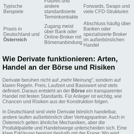
Futures und
Typische
andere
Forwards, Swaps und
Beispiele
standardisierte
viele CFD-Strukturen
Terminkontrakte
Abschluss häufig über
Zugang meist
Praxis in
Banken oder
über Bank oder
Deutschland und
spezialisierte Broker
Online-Broker mit
Österreich
im außerbörslichen
Börsenanbindung
Handel
Wie Derivate funktionieren: Arten,
Handel an der Börse und Risiken
Derivate beruhen nicht auf „mehr Meinung“, sondern auf
klaren Regeln. Preis, Laufzeit und Basiswert sind stets
definiert. Daraus entsteht an der
Börse
ein transparenter
Handel mit festen Standards. Für Anleger ist wichtig, wie
Chancen und Risiken aus der Konstruktion folgen.
In Deutschland sind viele Derivate börslich handelbar,
andere laufen außerbörslich über Vertragspartner. Auch in
Österreich gelten ähnliche Mechaniken, aber die
Produktpalette und Handelswege unterscheiden sich. Eine
klare Erklärung beginnt deshalb mit der Frage: Wo wird