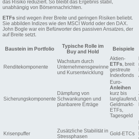
das Risiko reduziert. So bleibt das Ergebnis stabil,
unabhängig von Börsennachrichten.
ETFs
sind wegen ihrer Breite und geringen Risiken beliebt.
Sie abbilden Indizes wie den MSCI World oder den DAX.
John Bogle war ein Befürworter des passiven Ansatzes, der
auf Breite setzt.
Typische Rolle im
Baustein im Portfolio
Beispiele
Buy and Hold
Aktien-
Wachstum durch
ETFs
, breit
Renditekomponente
Unternehmensgewinne
gestreute
und Kursentwicklung
Indexfonds
Euro-
Anleihen
Dämpfung von
kurz bis
Sicherungskomponente
Schwankungen und
langlaufend,
planbarere Erträge
Geldmarkt-
ETFs,
Tagesgeld
Zusätzliche Stabilität in
Krisenpuffer
Gold-ETCs
Stressphasen