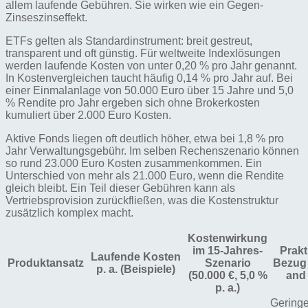
allem laufende Gebühren. Sie wirken wie ein Gegen-
Zinseszinseffekt.
ETFs gelten als Standardinstrument: breit gestreut,
transparent und oft günstig. Für weltweite Indexlösungen
werden laufende Kosten von unter 0,20 % pro Jahr genannt.
In Kostenvergleichen taucht häufig 0,14 % pro Jahr auf. Bei
einer Einmalanlage von 50.000 Euro über 15 Jahre und 5,0
% Rendite pro Jahr ergeben sich ohne Brokerkosten
kumuliert über 2.000 Euro Kosten.
Aktive Fonds liegen oft deutlich höher, etwa bei 1,8 % pro
Jahr Verwaltungsgebühr. Im selben Rechenszenario können
so rund 23.000 Euro Kosten zusammenkommen. Ein
Unterschied von mehr als 21.000 Euro, wenn die Rendite
gleich bleibt. Ein Teil dieser Gebühren kann als
Vertriebsprovision zurückfließen, was die Kostenstruktur
zusätzlich komplex macht.
Kostenwirkung
im 15-Jahres-
Prakt
Laufende Kosten
Produktansatz
Szenario
Bezug
p. a. (Beispiele)
(50.000 €, 5,0 %
and
p. a.)
Gering