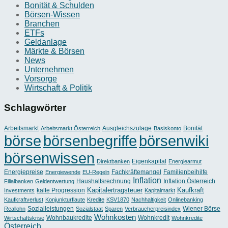
Bonität & Schulden
Börsen-Wissen
Branchen
ETFs
Geldanlage
Märkte & Börsen
News
Unternehmen
Vorsorge
Wirtschaft & Politik
Schlagwörter
Arbeitsmarkt
Ausgleichszulage
Bonität
Arbeitsmarkt Österreich
Basiskonto
börse
börsenbegriffe
börsenwiki
börsenwissen
Eigenkapital
Direktbanken
Energiearmut
Energiepreise
Fachkräftemangel
Familienbeihilfe
Energiewende
EU-Regeln
Inflation
Haushaltsrechnung
Inflation Österreich
Filialbanken
Geldentwertung
Kapitalertragsteuer
Kaufkraft
kalte Progression
Investments
Kapitalmarkt
Kaufkraftverlust
Konjunkturflaute
Kredite
KSV1870
Nachhaltigkeit
Onlinebanking
Sozialleistungen
Wiener Börse
Reallohn
Sozialstaat
Sparen
Verbraucherpreisindex
Wohnkosten
Wohnbaukredite
Wohnkredit
Wirtschaftskrise
Wohnkredite
Österreich