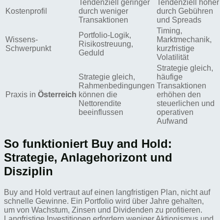
Tendenziell geringer
Tendenziell höher
Kostenprofil
durch weniger
durch Gebühren
Transaktionen
und Spreads
Timing,
Portfolio-Logik,
Wissens-
Marktmechanik,
Risikostreuung,
Schwerpunkt
kurzfristige
Geduld
Volatilität
Strategie gleich,
Strategie gleich,
häufige
Rahmenbedingungen
Transaktionen
Praxis in
Österreich
können die
erhöhen den
Nettorendite
steuerlichen und
beeinflussen
operativen
Aufwand
So funktioniert Buy and Hold:
Strategie, Anlagehorizont und
Disziplin
Buy and Hold vertraut auf einen langfristigen Plan, nicht auf
schnelle Gewinne. Ein Portfolio wird über Jahre gehalten,
um von Wachstum, Zinsen und Dividenden zu profitieren.
Langfristige Investitionen erfordern weniger Aktionismus und