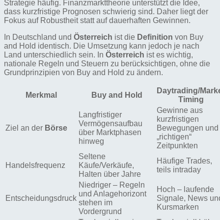
Strategie häufig. Finanzmarkttheorie unterstützt die Idee,
dass kurzfristige Prognosen schwierig sind. Daher liegt der
Fokus auf Robustheit statt auf dauerhaften Gewinnen.
In Deutschland und
Österreich
ist die
Definition
von Buy
and Hold identisch. Die Umsetzung kann jedoch je nach
Land unterschiedlich sein. In
Österreich
ist es wichtig,
nationale Regeln und Steuern zu berücksichtigen, ohne die
Grundprinzipien von Buy and Hold zu ändern.
Daytrading/Mark
Merkmal
Buy and Hold
Timing
Gewinne aus
Langfristiger
kurzfristigen
Vermögensaufbau
Ziel an der
Börse
Bewegungen und
über Marktphasen
„richtigen“
hinweg
Zeitpunkten
Seltene
Häufige Trades,
Handelsfrequenz
Käufe/Verkäufe,
teils intraday
Halten über Jahre
Niedriger – Regeln
Hoch – laufende
und Anlagehorizont
Entscheidungsdruck
Signale, News un
stehen im
Kursmarken
Vordergrund