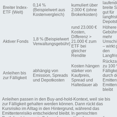
laufend
0,14 %
kumuliert über
Breiter Index-
breite 
(Beispielwert aus
2.000 € (ohne
ETF (Welt)
gut für
Kostenvergleich)
Brokerkosten)
langfris
Depotst
rund 23.000 €
Höhere
Kosten,
Gebühre
Differenz >
mehr
1,8 % (Beispielwert
Aktiver Fonds
21.000 € zum
Umschi
Verwaltungsgebühr)
ETF bei
– wirkt
gleicher
den
Rendite
Langfris
Rückza
Kosten hängen
zu 100
abhängig von
stärker von
Fälligke
Anleihen bis
Emission, Spreads
Kaufpreis,
durch 
zur Fälligkeit
und Depotkosten
Spread und
Emitten
Haltedauer ab
Emitten
bleibt
Anleihen passen in den Buy-and-hold-Kontext, weil sie bis
zur Fälligkeit gehalten werden können. Dann rückt das
Kursrisiko im Alltag in den Hintergrund, während das
Emittentenrisiko entscheidend bleibt. In gemischten