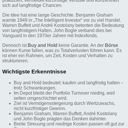
praktiziert, vermeidet kurzfristige Verluste und konzentriert
sich auf langfristige Chancen.
Die Idee hat eine lange Geschichte. Benjamin Graham
warnte 1949 in „The Intelligent Investor“ vor zu viel Handel.
Warren Buffett und André Kostolany betonten die Bedeutung
von langfristigem Halten. John Bogle verband dies bei
Vanguard in den 1970er Jahren mit Indexfonds.
Dennoch ist
Buy and Hold
keine Garantie. An der
Börse
können Kurse fallen, was zu Totalverlusten führen kann. Es
ist eher ein Rahmen, um Zeit, Kosten und Verhalten zu
strukturieren.
Wichtigste Erkenntnisse
Buy and Hold bedeutet: kaufen und langfristig halten –
trotz Schwankungen.
Im Depot bleibt der Portfolio Turnover niedrig, weil
selten umgeschichtet wird.
Ziel ist Vermögenssteigerung durch Wertzuwachs,
nicht kurzfristiger Gewinn.
Benjamin Graham, Warren Buffett, André Kostolany
und John Bogle prägten das Denken dahinter.
Breite Streuung und niedrige Kosten passen oft gut zur