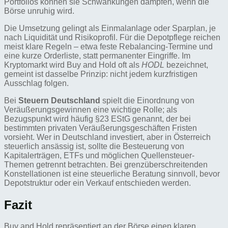
Portfolios können sie Schwankungen dämpfen, wenn die
Börse unruhig wird.
Die Umsetzung gelingt als Einmalanlage oder Sparplan, je
nach Liquidität und Risikoprofil. Für die Depotpflege reichen
meist klare Regeln – etwa feste Rebalancing-Termine und
eine kurze Orderliste, statt permanenter Eingriffe. Im
Kryptomarkt wird Buy and Hold oft als
HODL
bezeichnet,
gemeint ist dasselbe Prinzip: nicht jedem kurzfristigen
Ausschlag folgen.
Bei
Steuern Deutschland
spielt die Einordnung von
Veräußerungsgewinnen eine wichtige Rolle; als
Bezugspunkt wird häufig §23 EStG genannt, der bei
bestimmten privaten Veräußerungsgeschäften Fristen
vorsieht. Wer in Deutschland investiert, aber in Österreich
steuerlich ansässig ist, sollte die Besteuerung von
Kapitalerträgen, ETFs und möglichen Quellensteuer-
Themen getrennt betrachten. Bei grenzüberschreitenden
Konstellationen ist eine steuerliche Beratung sinnvoll, bevor
Depotstruktur oder ein Verkauf entschieden werden.
Fazit
Buy and Hold repräsentiert an der Börse einen klaren,