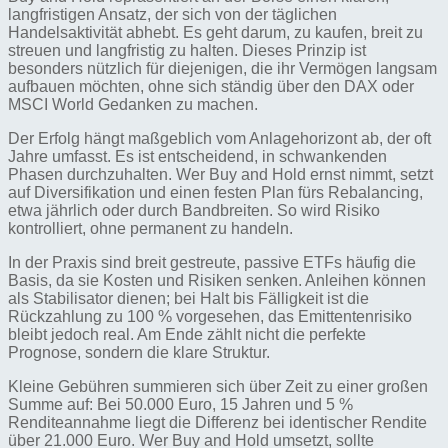
langfristigen Ansatz, der sich von der täglichen
Handelsaktivität abhebt. Es geht darum, zu kaufen, breit zu
streuen und langfristig zu halten. Dieses Prinzip ist
besonders nützlich für diejenigen, die ihr Vermögen langsam
aufbauen möchten, ohne sich ständig über den DAX oder
MSCI World Gedanken zu machen.
Der Erfolg hängt maßgeblich vom Anlagehorizont ab, der oft
Jahre umfasst. Es ist entscheidend, in schwankenden
Phasen durchzuhalten. Wer Buy and Hold ernst nimmt, setzt
auf Diversifikation und einen festen Plan fürs Rebalancing,
etwa jährlich oder durch Bandbreiten. So wird Risiko
kontrolliert, ohne permanent zu handeln.
In der Praxis sind breit gestreute, passive ETFs häufig die
Basis, da sie Kosten und Risiken senken. Anleihen können
als Stabilisator dienen; bei Halt bis Fälligkeit ist die
Rückzahlung zu 100 % vorgesehen, das Emittentenrisiko
bleibt jedoch real. Am Ende zählt nicht die perfekte
Prognose, sondern die klare Struktur.
Kleine Gebühren summieren sich über Zeit zu einer großen
Summe auf: Bei 50.000 Euro, 15 Jahren und 5 %
Renditeannahme liegt die Differenz bei identischer Rendite
über 21.000 Euro. Wer Buy and Hold umsetzt, sollte