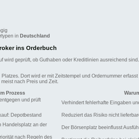
ngig
rtypen in
Deutschland
Broker ins Orderbuch
Kauf wird geprüft, ob Guthaben oder Kreditlinien ausreichend sin
Platzes. Dort wird er mit Zeitstempel und Ordernummer erfasst
 meist nach Preis und Zeit.
 im Prozess
Warum
entgegen und prüft
Verhindert fehlerhafte Eingaben u
erkauf: Depotbestand
Reduziert das Risiko nicht lieferba
n Handelsplatz an der
Der Börsenplatz beeinflusst Ausfüh
riorität nach Regeln des