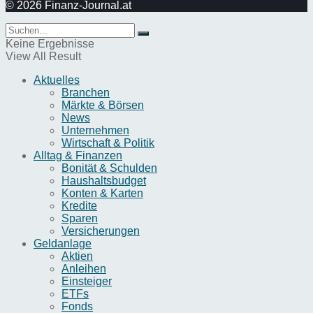
© 2026 Finanz-Journal.at
Keine Ergebnisse
View All Result
Aktuelles
Branchen
Märkte & Börsen
News
Unternehmen
Wirtschaft & Politik
Alltag & Finanzen
Bonität & Schulden
Haushaltsbudget
Konten & Karten
Kredite
Sparen
Versicherungen
Geldanlage
Aktien
Anleihen
Einsteiger
ETFs
Fonds